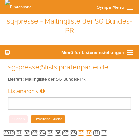
Sympa Menü
sg-presse - Mailingliste der SG Bundes-
PR
Menü für Listeneinstellungen
sg-presse@lists.piratenpartei.de
Betreff:
Mailingliste der SG Bundes-PR
Listenarchiv
2012
01
02
03
04
05
06
07
08
09
10
11
12