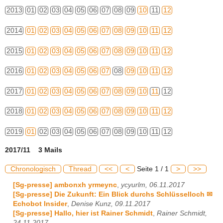
2013
01
02
03
04
05
06
07
08
09
10
11
12
2014
01
02
03
04
05
06
07
08
09
10
11
12
2015
01
02
03
04
05
06
07
08
09
10
11
12
2016
01
02
03
04
05
06
07
08
09
10
11
12
2017
01
02
03
04
05
06
07
08
09
10
11
12
2018
01
02
03
04
05
06
07
08
09
10
11
12
2019
01
02
03
04
05
06
07
08
09
10
11
12
2017/11 3 Mails
Chronologisch
Thread
<<
<
Seite 1 / 1
>
>>
[Sg-presse] ambonxh yrmeync
,
ycyurlm, 06.11.2017
[Sg-presse] Die Zukunft: Ein Blick durchs Schlüsselloch ✉
Echobot Insider
,
Denise Kunz, 09.11.2017
[Sg-presse] Hallo, hier ist Rainer Schmidt
,
Rainer Schmidt,
24.11.2017