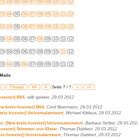
03
04
05
06
07
08
09
10
11
12
03
04
05
06
07
08
09
10
11
12
03
04
05
06
07
08
09
10
11
12
03
04
05
06
07
08
09
10
11
12
03
04
05
06
07
08
09
10
11
12
03
04
05
06
07
08
09
10
11
12
Mails
h
Thread
<<
<
Seite 7 / 7
>
>>
hoexter] B64
,
wilk spieker, 29.03.2012
rw-kreis-hoexter] B64
,
Cord Beermann, 29.03.2012
reis-hoexter] Universalantwort
,
Michael Kittlaus, 29.03.2012
e: [Nrw-kreis-hoexter] Universalantwort
,
Barbara Stritter, 29.03.201
hoexter] Stimmen von Elmar
,
Thomas Dubbert, 29.03.2012
eis-hoexter] Universalantwort
,
Thomas Dubbert, 29.03.2012