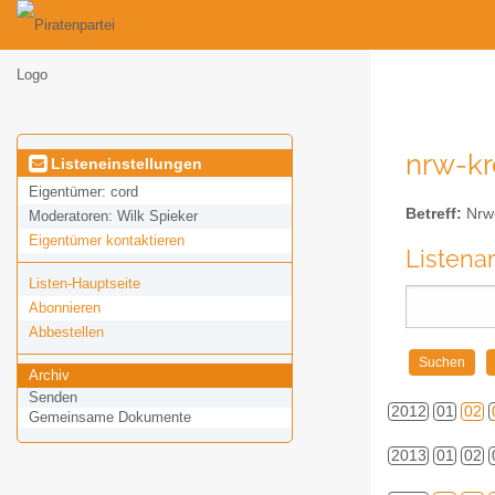
nrw-kr
Listeneinstellungen
Eigentümer:
cord
Betreff:
Nrw-
Moderatoren:
Wilk Spieker
Eigentümer kontaktieren
Listena
Listen-Hauptseite
Abonnieren
Abbestellen
Archiv
Senden
2012
01
02
Gemeinsame Dokumente
2013
01
02