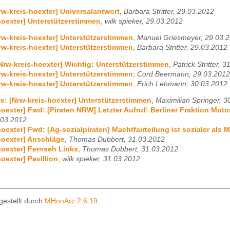
rw-kreis-hoexter] Universalantwort
,
Barbara Stritter, 29.03.2012
hoexter] Unterstützerstimmen
,
wilk spieker, 29.03.2012
rw-kreis-hoexter] Unterstützerstimmen
,
Manuel Griesmeyer, 29.03.
rw-kreis-hoexter] Unterstützerstimmen
,
Barbara Stritter, 29.03.2012
Nrw-kreis-hoexter] Wichtig: Unterstützerstimmen
,
Patrick Stritter, 
rw-kreis-hoexter] Unterstützerstimmen
,
Cord Beermann, 29.03.2012
rw-kreis-hoexter] Unterstützerstimmen
,
Erich Lehmann, 30.03.2012
e: [Nrw-kreis-hoexter] Unterstützerstimmen
,
Maximilian Springer, 3
hoexter] Fwd: [Piraten NRW] Letzter Aufruf: Berliner Fraktion Mo
.03.2012
hoexter] Fwd: [Ag-sozialpiraten] Machtfairteilung ist sozialer als
hoexter] Anschläge
,
Thomas Dubbert, 31.03.2012
hoexter] Fernseh Links
,
Thomas Dubbert, 31.03.2012
oexter] Pavillion
,
wilk spieker, 31.03.2012
gestellt durch
MHonArc 2.6.19
.