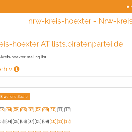
H
nrw-kreis-hoexter - Nrw-kreis
eis-hoexter AT lists.piratenpartei.de
kreis-hoexter mailing list
rchiv
03
04
05
06
07
08
09
10
11
12
03
04
05
06
07
08
09
10
11
12