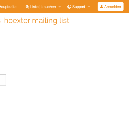
auptseite
Liste(n) suchen
Support
Anmelden
-hoexter mailing list