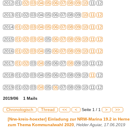
2012
01
02
03
04
05
06
07
08
09
10
11
12
2013
01
02
03
04
05
06
07
08
09
10
11
12
2014
01
02
03
04
05
06
07
08
09
10
11
12
2015
01
02
03
04
05
06
07
08
09
10
11
12
2016
01
02
03
04
05
06
07
08
09
10
11
12
2017
01
02
03
04
05
06
07
08
09
10
11
12
2018
01
02
03
04
05
06
07
08
09
10
11
12
2019
01
02
03
04
05
06
07
08
09
10
11
12
2019/06 1 Mails
Chronologisch
Thread
<<
<
Seite 1 / 1
>
>>
[Nrw-kreis-hoexter] Einladung zur NRW-Marina 19.2 in Herne
zum Thema Kommunalwahl 2020
,
Helder Aguiar, 17.06.2019