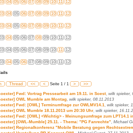
03
04
05
06
07
08
09
10
11
12
03
04
05
06
07
08
09
10
11
12
03
04
05
06
07
08
09
10
11
12
03
04
05
06
07
08
09
10
11
12
03
04
05
06
07
08
09
10
11
12
03
04
05
06
07
08
09
10
11
12
ails
h
Thread
<<
<
Seite 1 / 1
>
>>
hoexter] Fwd: Vortrag Pressearbeit am 19.11. in Soest
,
wilk spieker,
-hoexter] OWL Mumble am Montag
,
wilk spieker, 08.11.2013
-hoexter] Fwd: [OWL] Terminumfrage zur OWLMV14.1
,
wilk spieker, 
hoexter] OWL Mumble 18.11.2013 um 20:30 Uhr
,
wilk spieker, 16.11.
-hoexter] Fwd: [OWL] <Wichtig> - Meinungsumfrage zum LPT14.1 
hoexter] [OWL-Mumble] 25.11. - Thema: "PG Fanrechte"
,
Michael G
hoexter] Regionalkonferenz "Mobile Beratung gegen Rechtsextr