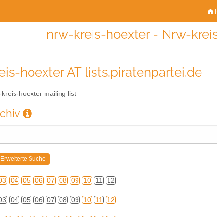
H
nrw-kreis-hoexter - Nrw-kreis
eis-hoexter AT lists.piratenpartei.de
kreis-hoexter mailing list
rchiv
03
04
05
06
07
08
09
10
11
12
03
04
05
06
07
08
09
10
11
12