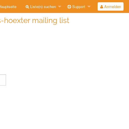
auptseite
Liste(n) suchen
Support
Anmelden
-hoexter mailing list