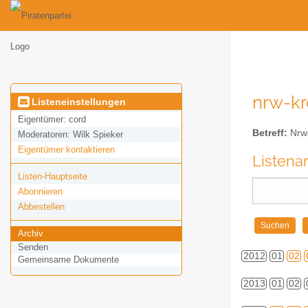
nrw-kr
Listeneinstellungen
Eigentümer:
cord
Betreff:
Nrw-
Moderatoren:
Wilk Spieker
Eigentümer kontaktieren
Listena
Listen-Hauptseite
Abonnieren
Abbestellen
Archiv
Senden
2012
01
02
Gemeinsame Dokumente
2013
01
02