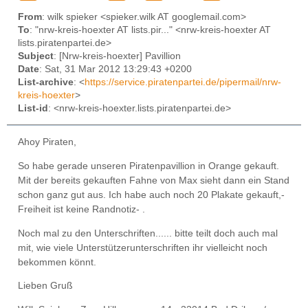
From
: wilk spieker <spieker.wilk AT googlemail.com>
To
: "nrw-kreis-hoexter AT lists.pir..." <nrw-kreis-hoexter AT
lists.piratenpartei.de>
Subject
: [Nrw-kreis-hoexter] Pavillion
Date
: Sat, 31 Mar 2012 13:29:43 +0200
List-archive
: <
https://service.piratenpartei.de/pipermail/nrw-
kreis-hoexter
>
List-id
: <nrw-kreis-hoexter.lists.piratenpartei.de>
Ahoy Piraten,
So habe gerade unseren Piratenpavillion in Orange gekauft.
Mit der bereits gekauften Fahne von Max sieht dann ein Stand
schon ganz gut aus. Ich habe auch noch 20 Plakate gekauft,-
Freiheit ist keine Randnotiz- .
Noch mal zu den Unterschriften...... bitte teilt doch auch mal
mit, wie viele Unterstützerunterschriften ihr vielleicht noch
bekommen könnt.
Lieben Gruß