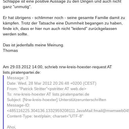
Schlappe ist eine positive Aussage zu den Dingen und auch nicht
ganz "unmutig".
Er hat übrigens - schlimmer noch - seine gesamte Familie damit zu
kämpfen. Trotz der Tatsache eine Dummheit begangen zu haben,
finde ich, dass er hier nun auch nicht "leidend" zurückgelassen
werden sollte.
Das ist jedenfalls meine Meinung.
Thomas
Am 29.03.2012 14:00, schrieb nrw-kreis-hoexter-request AT
lists.piratenpartei.de:
Message: 3
Date: Wed, 28 Mar 2012 20:26:48 +0200 (CEST)
From: "Patrick Stritter"<pstritter AT web.de>
To: nrw-kreis-hoexter AT lists.piratenpartei.de
Subject: [Nrw-kreis-hoexter] Unterstützerunterschriften
Message-ID:
<485116225.304136.1332959208111.JavaMail.fmail@mwmweb04
Content-Type: text/plain; charset="UTF-8"
Ahoi,