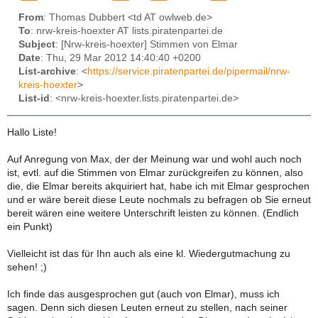
From
: Thomas Dubbert <td AT owlweb.de>
To
: nrw-kreis-hoexter AT lists.piratenpartei.de
Subject
: [Nrw-kreis-hoexter] Stimmen von Elmar
Date
: Thu, 29 Mar 2012 14:40:40 +0200
List-archive
: <
https://service.piratenpartei.de/pipermail/nrw-
kreis-hoexter
>
List-id
: <nrw-kreis-hoexter.lists.piratenpartei.de>
Hallo Liste!
Auf Anregung von Max, der der Meinung war und wohl auch noch
ist, evtl. auf die Stimmen von Elmar zurückgreifen zu können, also
die, die Elmar bereits akquiriert hat, habe ich mit Elmar gesprochen
und er wäre bereit diese Leute nochmals zu befragen ob Sie erneut
bereit wären eine weitere Unterschrift leisten zu können. (Endlich
ein Punkt)
Vielleicht ist das für Ihn auch als eine kl. Wiedergutmachung zu
sehen! ;)
Ich finde das ausgesprochen gut (auch von Elmar), muss ich
sagen. Denn sich diesen Leuten erneut zu stellen, nach seiner