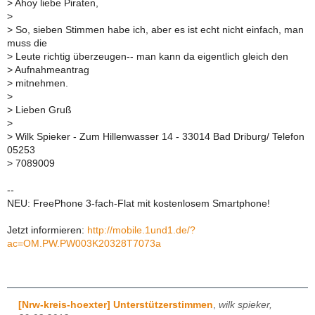
>
Ahoy liebe Piraten,
>
>
So, sieben Stimmen habe ich, aber es ist echt nicht einfach, man
muss die
>
Leute richtig überzeugen-- man kann da eigentlich gleich den
>
Aufnahmeantrag
>
mitnehmen.
>
>
Lieben Gruß
>
>
Wilk Spieker - Zum Hillenwasser 14 - 33014 Bad Driburg/ Telefon
05253
>
7089009
--
NEU: FreePhone 3-fach-Flat mit kostenlosem Smartphone!
Jetzt informieren:
http://mobile.1und1.de/?
ac=OM.PW.PW003K20328T7073a
[Nrw-kreis-hoexter] Unterstützerstimmen
,
wilk spieker,