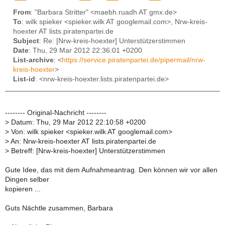
From
: "Barbara Stritter" <maebh.ruadh AT gmx.de>
To
: wilk spieker <spieker.wilk AT googlemail.com>, Nrw-kreis-
hoexter AT lists.piratenpartei.de
Subject
: Re: [Nrw-kreis-hoexter] Unterstützerstimmen
Date
: Thu, 29 Mar 2012 22:36:01 +0200
List-archive
: <
https://service.piratenpartei.de/pipermail/nrw-
kreis-hoexter
>
List-id
: <nrw-kreis-hoexter.lists.piratenpartei.de>
-------- Original-Nachricht --------
>
Datum: Thu, 29 Mar 2012 22:10:58 +0200
>
Von: wilk spieker <spieker.wilk AT googlemail.com>
>
An: Nrw-kreis-hoexter AT lists.piratenpartei.de
>
Betreff: [Nrw-kreis-hoexter] Unterstützerstimmen
Gute Idee, das mit dem Aufnahmeantrag. Den können wir vor allen
Dingen selber
kopieren ...
Guts Nächtle zusammen, Barbara