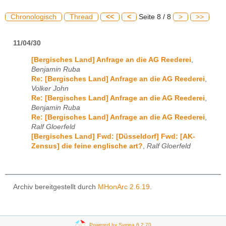
Chronologisch
Thread
<<
<
Seite 8 / 8
>
>>
11/04/30
[Bergisches Land] Anfrage an die AG Reederei
,
Benjamin Ruba
Re: [Bergisches Land] Anfrage an die AG Reederei
,
Volker John
Re: [Bergisches Land] Anfrage an die AG Reederei
,
Benjamin Ruba
Re: [Bergisches Land] Anfrage an die AG Reederei
,
Ralf Gloerfeld
[Bergisches Land] Fwd: [Düsseldorf] Fwd: [AK-
Zensus] die feine englische art?
,
Ralf Gloerfeld
Archiv bereitgestellt durch
MHonArc 2.6.19
.
Powered by Sympa 6.2.70