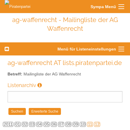
Sympa Menü
ag-waffenrecht - Mailingliste der AG
Waffenrecht
Menü für Listeneinstellungen
ag-waffenrecht AT lists.piratenpartei.de
Betreff:
Mailingliste der AG Waffenrecht
Listenarchiv
2011
01
02
03
04
05
06
07
08
09
10
11
12