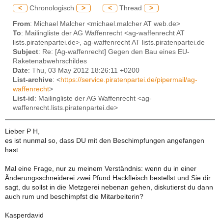
<
Chronologisch
>
<
Thread
>
From
: Michael Malcher <michael.malcher AT web.de>
To
: Mailingliste der AG Waffenrecht <ag-waffenrecht AT
lists.piratenpartei.de>, ag-waffenrecht AT lists.piratenpartei.de
Subject
: Re: [Ag-waffenrecht] Gegen den Bau eines EU-
Raketenabwehrschildes
Date
: Thu, 03 May 2012 18:26:11 +0200
List-archive
: <
https://service.piratenpartei.de/pipermail/ag-
waffenrecht
>
List-id
: Mailingliste der AG Waffenrecht <ag-
waffenrecht.lists.piratenpartei.de>
Lieber P H,
es ist nunmal so, dass DU mit den Beschimpfungen angefangen
hast.
Mal eine Frage, nur zu meinem Verständnis: wenn du in einer
Änderungsschneiderei zwei Pfund Hackfleisch bestellst und Sie dir
sagt, du sollst in die Metzgerei nebenan gehen, diskutierst du dann
auch rum und beschimpfst die Mitarbeiterin?
Kasperdavid