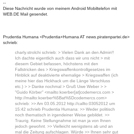
--
Diese Nachricht wurde von meinem Android Mobiltelefon mit
WEB.DE Mail gesendet.
Prudentia Humana <Prudentia+Humana AT news.piratenpartei.de>
schrieb:
charly.strolchi schrieb: > Vielen Dank an den Admin!!
Ich dachte eigentlich auch dass wir uns nicht > mit
diesem Gebiet befassen, höchstens mit den
Fallstricken des > Kriegswaffenkontrollgesetzes im
Hinblick auf deaktivierte ehemalige > Kriegswaffen (ich
meine hier das Hickhack um die Länge Verschluss
etc.) > > Danke nochmal > Gruß Uwe Weber > >
"Guido Körber" <mailto:koerber[at]codemercs.com >
http://mailto:koerber%5Bat%5Dcodemercs.com>
schrieb: >> Am 03.05.2012 http://callto:03052012 um
15:42 schrieb Prudentia Humana: >> Weder politisch
noch thematisch in irgendeiner Weise gebildet. >>
Traurig. Keine Stellungnahme ist man ja von Ihnen
jedoch gewohnt. >> Vielleicht wenigstens ab und an
mal die Zeitung aufschlagen. Würde >> Ihnen sehr gut