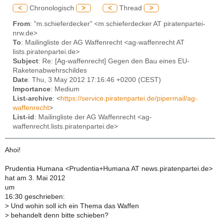
<
Chronologisch
>
<
Thread
>
From
: "m.schieferdecker" <m.schieferdecker AT piratenpartei-
nrw.de>
To
: Mailingliste der AG Waffenrecht <ag-waffenrecht AT
lists.piratenpartei.de>
Subject
: Re: [Ag-waffenrecht] Gegen den Bau eines EU-
Raketenabwehrschildes
Date
: Thu, 3 May 2012 17:16:46 +0200 (CEST)
Importance
: Medium
List-archive
: <
https://service.piratenpartei.de/pipermail/ag-
waffenrecht
>
List-id
: Mailingliste der AG Waffenrecht <ag-
waffenrecht.lists.piratenpartei.de>
Ahoi!
Prudentia Humana <Prudentia+Humana AT news.piratenpartei.de>
hat am 3. Mai 2012
um
16:30 geschrieben:
>
Und wohin soll ich ein Thema das Waffen
>
behandelt denn bitte schieben?