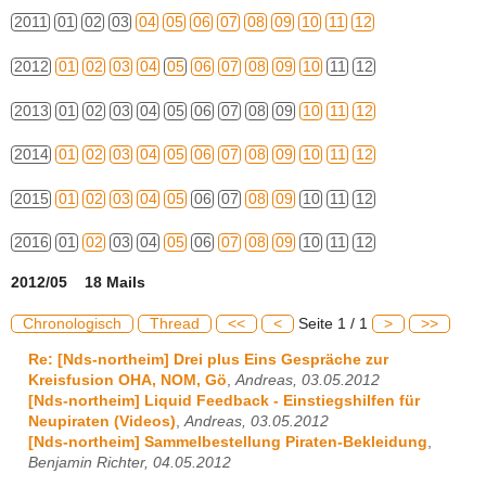
2011
01
02
03
04
05
06
07
08
09
10
11
12
2012
01
02
03
04
05
06
07
08
09
10
11
12
2013
01
02
03
04
05
06
07
08
09
10
11
12
2014
01
02
03
04
05
06
07
08
09
10
11
12
2015
01
02
03
04
05
06
07
08
09
10
11
12
2016
01
02
03
04
05
06
07
08
09
10
11
12
2012/05 18 Mails
Chronologisch
Thread
<<
<
Seite 1 / 1
>
>>
Re: [Nds-northeim] Drei plus Eins Gespräche zur
Kreisfusion OHA, NOM, Gö
,
Andreas, 03.05.2012
[Nds-northeim] Liquid Feedback - Einstiegshilfen für
Neupiraten (Videos)
,
Andreas, 03.05.2012
[Nds-northeim] Sammelbestellung Piraten-Bekleidung
,
Benjamin Richter, 04.05.2012