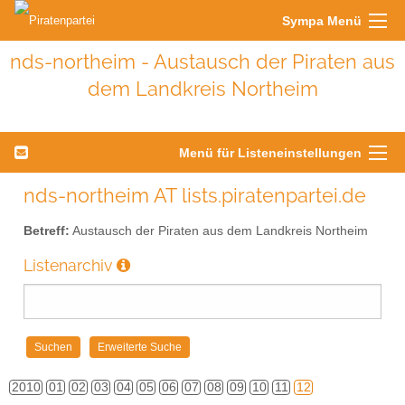
Sympa Menü
nds-northeim - Austausch der Piraten aus
dem Landkreis Northeim
Menü für Listeneinstellungen
nds-northeim AT lists.piratenpartei.de
Betreff:
Austausch der Piraten aus dem Landkreis Northeim
Listenarchiv
2010
01
02
03
04
05
06
07
08
09
10
11
12