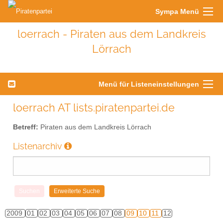
Sympa Menü
loerrach - Piraten aus dem Landkreis
Lörrach
Menü für Listeneinstellungen
loerrach AT lists.piratenpartei.de
Betreff:
Piraten aus dem Landkreis Lörrach
Listenarchiv
2009
01
02
03
04
05
06
07
08
09
10
11
12