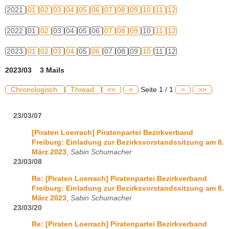
2021
01
02
03
04
05
06
07
08
09
10
11
12
2022
01
02
03
04
05
06
07
08
09
10
11
12
2023
01
02
03
04
05
06
07
08
09
10
11
12
2023/03 3 Mails
Chronologisch
Thread
<<
<
Seite 1 / 1
>
>>
23/03/07
[Piraten Loerrach] Piratenpartei Bezirkverband
Freiburg: Einladung zur Bezirksvorstandssitzung am 8.
März 2023
,
Sabin Schumacher
23/03/08
Re: [Piraten Loerrach] Piratenpartei Bezirkverband
Freiburg: Einladung zur Bezirksvorstandssitzung am 8.
März 2023
,
Sabin Schumacher
23/03/20
Re: [Piraten Loerrach] Piratenpartei Bezirkverband