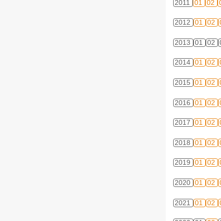
2011
01
02
2012
01
02
2013
01
02
2014
01
02
2015
01
02
2016
01
02
2017
01
02
2018
01
02
2019
01
02
2020
01
02
2021
01
02