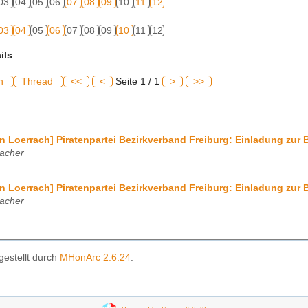
03
04
05
06
07
08
09
10
11
12
03
04
05
06
07
08
09
10
11
12
ils
ch
Thread
<<
<
Seite 1 / 1
>
>>
en Loerrach] Piratenpartei Bezirkverband Freiburg: Einladung zu
acher
en Loerrach] Piratenpartei Bezirkverband Freiburg: Einladung zu
acher
gestellt durch
MHonArc 2.6.24
.