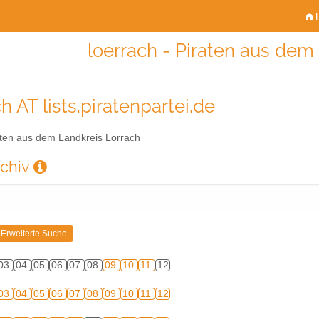
H
loerrach - Piraten aus dem
h AT lists.piratenpartei.de
ten aus dem Landkreis Lörrach
rchiv
03
04
05
06
07
08
09
10
11
12
03
04
05
06
07
08
09
10
11
12