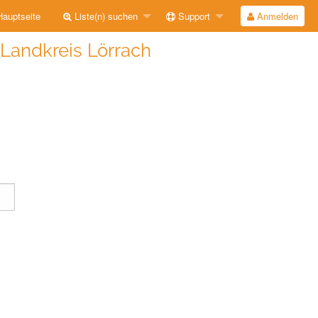
auptseite
Liste(n) suchen
Support
Anmelden
 Landkreis Lörrach