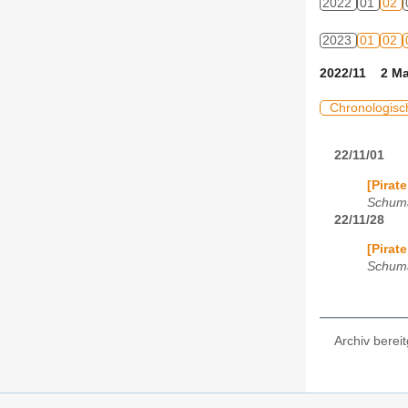
2022
01
02
2023
01
02
2022/11 2 Ma
Chronologis
22/11/01
[Pirat
Schum
22/11/28
[Pirat
Schum
Archiv bereit