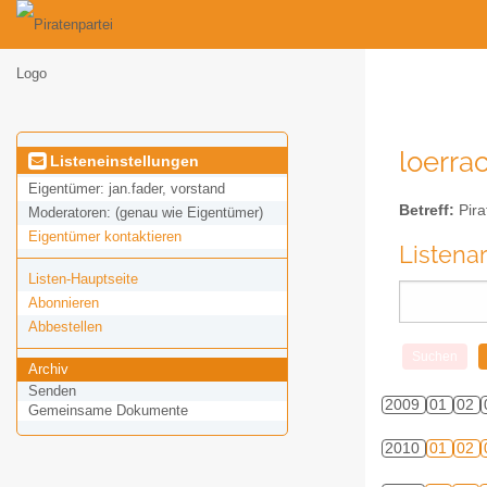
loerrac
Listeneinstellungen
Eigentümer:
jan.fader, vorstand
Betreff:
Pira
Moderatoren:
(genau wie Eigentümer)
Eigentümer kontaktieren
Listena
Listen-Hauptseite
Abonnieren
Abbestellen
Archiv
Senden
2009
01
02
Gemeinsame Dokumente
2010
01
02