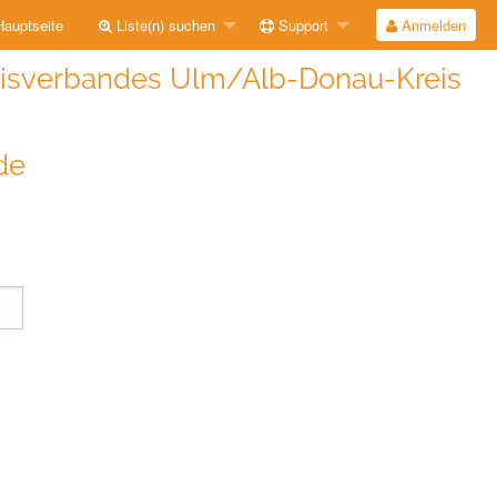
auptseite
Liste(n) suchen
Support
Anmelden
reisverbandes Ulm/Alb-Donau-Kreis
de