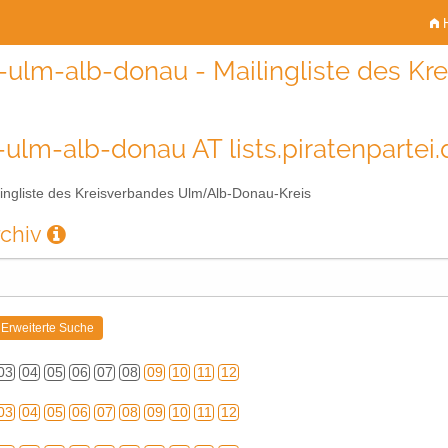
H
ulm-alb-donau - Mailingliste des K
ulm-alb-donau AT lists.piratenpartei.
ingliste des Kreisverbandes Ulm/Alb-Donau-Kreis
rchiv
03
04
05
06
07
08
09
10
11
12
03
04
05
06
07
08
09
10
11
12