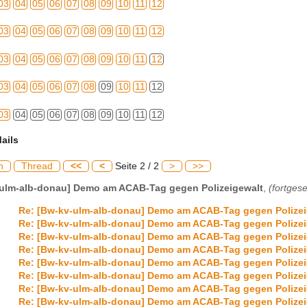
03
04
05
06
07
08
09
10
11
12
03
04
05
06
07
08
09
10
11
12
03
04
05
06
07
08
09
10
11
12
03
04
05
06
07
08
09
10
11
12
03
04
05
06
07
08
09
10
11
12
ails
h
Thread
<<
<
Seite 2 / 2
>
>>
-ulm-alb-donau] Demo am ACAB-Tag gegen Polizeigewalt
,
(fortgese
Re: [Bw-kv-ulm-alb-donau] Demo am ACAB-Tag gegen Polizei
Re: [Bw-kv-ulm-alb-donau] Demo am ACAB-Tag gegen Polizei
Re: [Bw-kv-ulm-alb-donau] Demo am ACAB-Tag gegen Polizei
Re: [Bw-kv-ulm-alb-donau] Demo am ACAB-Tag gegen Polizei
Re: [Bw-kv-ulm-alb-donau] Demo am ACAB-Tag gegen Polizei
Re: [Bw-kv-ulm-alb-donau] Demo am ACAB-Tag gegen Polizei
Re: [Bw-kv-ulm-alb-donau] Demo am ACAB-Tag gegen Polizei
Re: [Bw-kv-ulm-alb-donau] Demo am ACAB-Tag gegen Polizei