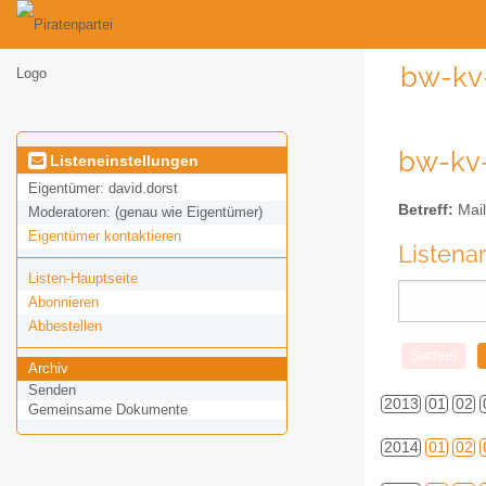
bw-kv-
bw-kv-
Listeneinstellungen
Eigentümer:
david.dorst
Betreff:
Mail
Moderatoren:
(genau wie Eigentümer)
Eigentümer kontaktieren
Listena
Listen-Hauptseite
Abonnieren
Abbestellen
Archiv
Senden
2013
01
02
Gemeinsame Dokumente
2014
01
02