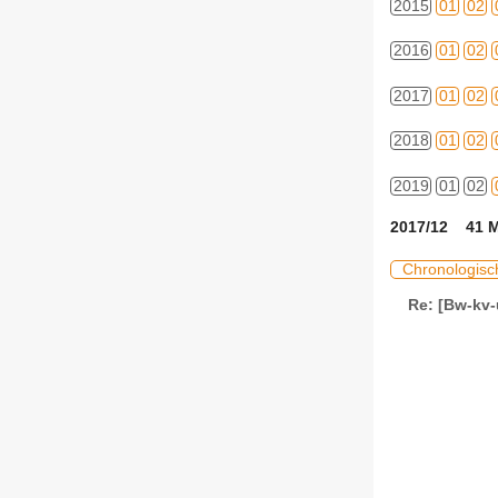
2015
01
02
2016
01
02
2017
01
02
2018
01
02
2019
01
02
2017/12 41 M
Chronologisc
Re: [Bw-kv