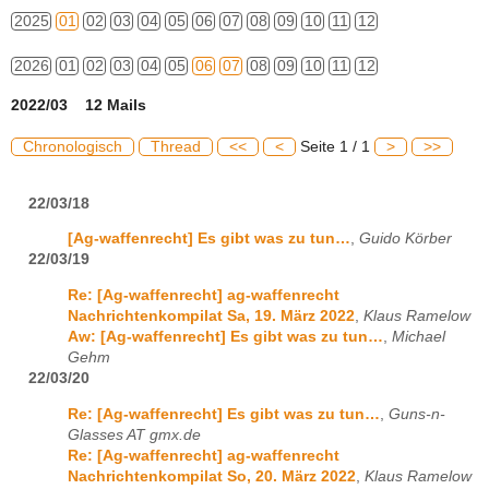
2025
01
02
03
04
05
06
07
08
09
10
11
12
2026
01
02
03
04
05
06
07
08
09
10
11
12
2022/03 12 Mails
Chronologisch
Thread
<<
<
Seite 1 / 1
>
>>
22/03/18
[Ag-waffenrecht] Es gibt was zu tun…
,
Guido Körber
22/03/19
Re: [Ag-waffenrecht] ag-waffenrecht
Nachrichtenkompilat Sa, 19. März 2022
,
Klaus Ramelow
Aw: [Ag-waffenrecht] Es gibt was zu tun…
,
Michael
Gehm
22/03/20
Re: [Ag-waffenrecht] Es gibt was zu tun…
,
Guns-n-
Glasses AT gmx.de
Re: [Ag-waffenrecht] ag-waffenrecht
Nachrichtenkompilat So, 20. März 2022
,
Klaus Ramelow