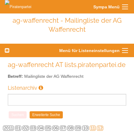
Sympa Menü
ag-waffenrecht - Mailingliste der AG
Waffenrecht
Menü für Listeneinstellungen
ag-waffenrecht AT lists.piratenpartei.de
Betreff:
Mailingliste der AG Waffenrecht
Listenarchiv
2011
01
02
03
04
05
06
07
08
09
10
11
12