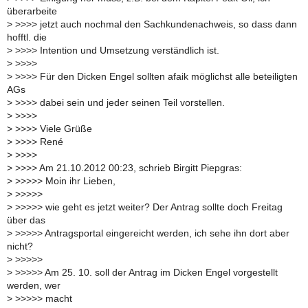
überarbeite
>
>>>> jetzt auch nochmal den Sachkundenachweis, so dass dann
hofftl. die
>
>>>> Intention und Umsetzung verständlich ist.
>
>>>>
>
>>>> Für den Dicken Engel sollten afaik möglichst alle beteiligten
AGs
>
>>>> dabei sein und jeder seinen Teil vorstellen.
>
>>>>
>
>>>> Viele Grüße
>
>>>> René
>
>>>>
>
>>>> Am 21.10.2012 00:23, schrieb Birgitt Piepgras:
>
>>>>> Moin ihr Lieben,
>
>>>>>
>
>>>>> wie geht es jetzt weiter? Der Antrag sollte doch Freitag
über das
>
>>>>> Antragsportal eingereicht werden, ich sehe ihn dort aber
nicht?
>
>>>>>
>
>>>>> Am 25. 10. soll der Antrag im Dicken Engel vorgestellt
werden, wer
>
>>>>> macht