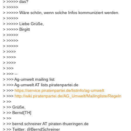
>
>>>>> das?
>
>>>>>
>
>>>>> Wäre schön, wenn solche Infos kommuniziert werden.
>
>>>>>
>
>>>>> Liebe Grüße,
>
>>>>> Birgitt
>
>>>>>
>
>>>>>
>
>>>>>
>
>>>>
>
>>>>
>
>>>>
>
>>>
>
>>> --
>
>>> Ag-umwelt mailing list
>
>>> Ag-umwelt AT lists.piratenpartei.de
>
>>>
https://service.piratenpartei.de/listinfo/ag-umwelt
>
>>>
http://wiki.piratenpartei.de/AG_Umwelt/Mailingliste/Regeln
>
>>
>
>> Grüße,
>
>> Bernd[TH]
>
>>
>
>> bernd.schreiner AT piraten-thueringen.de
>
>> Twitter: @BerndSchreiner