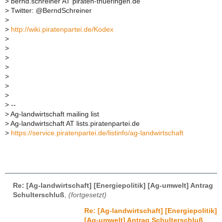
>
bernd.schreiner AT piraten-thueringen.de
>
Twitter: @BerndSchreiner
>
>
http://wiki.piratenpartei.de/Kodex
>
>
>
>
>
>
>
>
--
>
Ag-landwirtschaft mailing list
>
Ag-landwirtschaft AT lists.piratenpartei.de
>
https://service.piratenpartei.de/listinfo/ag-landwirtschaft
Re: [Ag-landwirtschaft] [Energiepolitik] [Ag-umwelt] Antrag
Schulterschluß
,
(fortgesetzt)
Re: [Ag-landwirtschaft] [Energiepolitik]
[Ag-umwelt] Antrag Schulterschluß
,