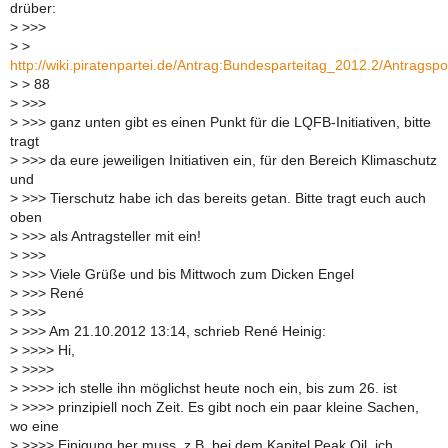
drüber:
>
>>>
>
>
http://wiki.piratenpartei.de/Antrag:Bundesparteitag_2012.2/Antragspo
>
> 88
>
>>>
>
>>> ganz unten gibt es einen Punkt für die LQFB-Initiativen, bitte
tragt
>
>>> da eure jeweiligen Initiativen ein, für den Bereich Klimaschutz
und
>
>>> Tierschutz habe ich das bereits getan. Bitte tragt euch auch
oben
>
>>> als Antragsteller mit ein!
>
>>>
>
>>> Viele Grüße und bis Mittwoch zum Dicken Engel
>
>>> René
>
>>>
>
>>> Am 21.10.2012 13:14, schrieb René Heinig:
>
>>>> Hi,
>
>>>>
>
>>>> ich stelle ihn möglichst heute noch ein, bis zum 26. ist
>
>>>> prinzipiell noch Zeit. Es gibt noch ein paar kleine Sachen,
wo eine
>
>>>> Einigung her muss, z.B. bei dem Kapitel Peak Oil, ich