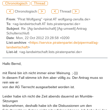
Chronologisch
Thread
<
Chronologisch
>
<
Thread
>
From
: "Pirat Wolfgang" <pirat AT wolfgang-zerulla.de>
To
: <ag-landwirtschaft AT lists.piratenpartei.de>
Subject
: Re: [Ag-landwirtschaft] [Ag-umwelt] Antrag
Schulterschluß
Date
: Mon, 22 Oct 2012 23:28:58 +0200
List-archive
: <
https://service.piratenpartei.de/pipermail/ag-
landwirtschaft
>
List-id
: <ag-landwirtschaft.lists.piratenpartei.de>
Hallo Bernd,
mit René bin ich nicht immer einer Meinung. ;-)))
In diesem Fall stimme ich ihm aber völlig zu. Der Antrag muss so
rein wie er
von der AG Tierrecht ausgearbeitet worden ist.
Leider habe ich nicht die Zeit abends dauernd an Mumble-
Sitzungen
teilzunehmen, deshalb habe ich die Diskussionen um den