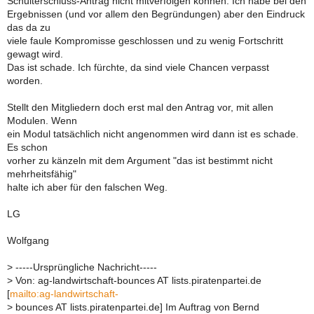
Schulterschluss-Antrag nicht mitverfolgen können. Ich habe bei den
Ergebnissen (und vor allem den Begründungen) aber den Eindruck
das da zu
viele faule Kompromisse geschlossen und zu wenig Fortschritt
gewagt wird.
Das ist schade. Ich fürchte, da sind viele Chancen verpasst
worden.
Stellt den Mitgliedern doch erst mal den Antrag vor, mit allen
Modulen. Wenn
ein Modul tatsächlich nicht angenommen wird dann ist es schade.
Es schon
vorher zu känzeln mit dem Argument "das ist bestimmt nicht
mehrheitsfähig"
halte ich aber für den falschen Weg.
LG
Wolfgang
>
-----Ursprüngliche Nachricht-----
>
Von: ag-landwirtschaft-bounces AT lists.piratenpartei.de
[
mailto:ag-landwirtschaft-
>
bounces AT lists.piratenpartei.de] Im Auftrag von Bernd