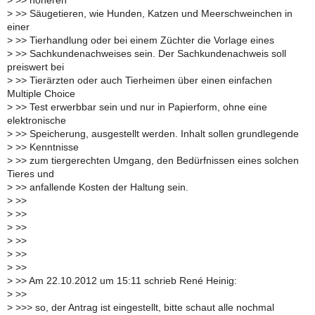
>
>> höheren
>
>> Säugetieren, wie Hunden, Katzen und Meerschweinchen in
einer
>
>> Tierhandlung oder bei einem Züchter die Vorlage eines
>
>> Sachkundenachweises sein. Der Sachkundenachweis soll
preiswert bei
>
>> Tierärzten oder auch Tierheimen über einen einfachen
Multiple Choice
>
>> Test erwerbbar sein und nur in Papierform, ohne eine
elektronische
>
>> Speicherung, ausgestellt werden. Inhalt sollen grundlegende
>
>> Kenntnisse
>
>> zum tiergerechten Umgang, den Bedürfnissen eines solchen
Tieres und
>
>> anfallende Kosten der Haltung sein.
>
>>
>
>>
>
>>
>
>>
>
>>
>
>>
>
>> Am 22.10.2012 um 15:11 schrieb René Heinig:
>
>>
>
>>> so, der Antrag ist eingestellt, bitte schaut alle nochmal