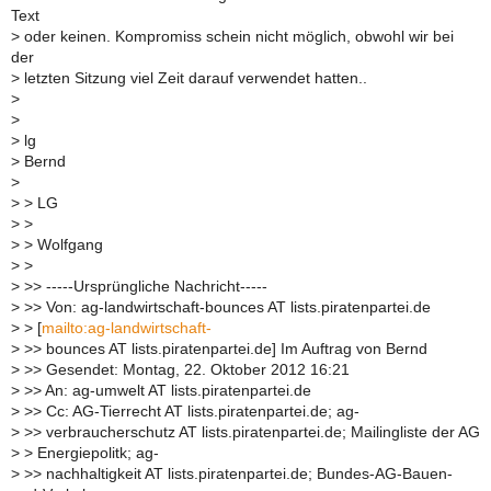
Text
>
oder keinen. Kompromiss schein nicht möglich, obwohl wir bei
der
>
letzten Sitzung viel Zeit darauf verwendet hatten..
>
>
>
lg
>
Bernd
>
>
> LG
>
>
>
> Wolfgang
>
>
>
>> -----Ursprüngliche Nachricht-----
>
>> Von: ag-landwirtschaft-bounces AT lists.piratenpartei.de
>
> [
mailto:ag-landwirtschaft-
>
>> bounces AT lists.piratenpartei.de] Im Auftrag von Bernd
>
>> Gesendet: Montag, 22. Oktober 2012 16:21
>
>> An: ag-umwelt AT lists.piratenpartei.de
>
>> Cc: AG-Tierrecht AT lists.piratenpartei.de; ag-
>
>> verbraucherschutz AT lists.piratenpartei.de; Mailingliste der AG
>
> Energiepolitk; ag-
>
>> nachhaltigkeit AT lists.piratenpartei.de; Bundes-AG-Bauen-