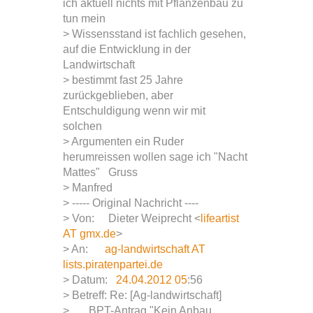
ich aktuell nichts mit Pflanzenbau zu
tun mein
> Wissensstand ist fachlich gesehen,
auf die Entwicklung in der
Landwirtschaft
> bestimmt fast 25 Jahre
zurückgeblieben, aber
Entschuldigung wenn wir mit
solchen
> Argumenten ein Ruder
herumreissen wollen sage ich "Nacht
Mattes" Gruss
> Manfred
> ----- Original Nachricht ----
> Von: Dieter Weiprecht <
lifeartist
AT gmx.de
>
> An:
ag-landwirtschaft AT
lists.piratenpartei.de
> Datum:
24.04.2012 05
:56
> Betreff: Re: [Ag-landwirtschaft]
> BPT-Antrag "Kein Anbau