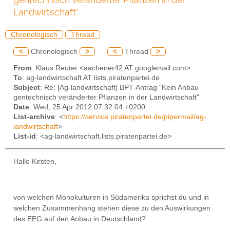
Landwirtschaft"
Chronologisch
Thread
<
Chronologisch
>
<
Thread
>
From
: Klaus Reuter <aachener42 AT googlemail.com>
To
: ag-landwirtschaft AT lists.piratenpartei.de
Subject
: Re: [Ag-landwirtschaft] BPT-Antrag "Kein Anbau
gentechnisch veränderter Pflanzen in der Landwirtschaft"
Date
: Wed, 25 Apr 2012 07:32:04 +0200
List-archive
: <
https://service.piratenpartei.de/pipermail/ag-
landwirtschaft
>
List-id
: <ag-landwirtschaft.lists.piratenpartei.de>
Hallo Kirsten,
von welchen Monokulturen in Südamerika sprichst du und in
welchen Zusammenhang stehen diese zu den Auswirkungen
des EEG auf den Anbau in Deutschland?