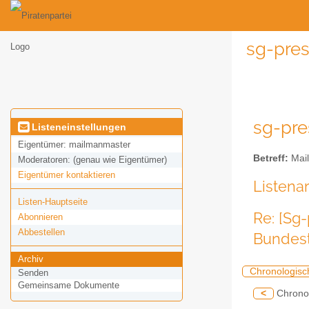
sg-pres
sg-pre
Listeneinstellungen
Eigentümer:
mailmanmaster
Betreff:
Mail
Moderatoren:
(genau wie Eigentümer)
Eigentümer kontaktieren
Listena
Listen-Hauptseite
Re: [Sg
Abonnieren
Abbestellen
Bundest
Archiv
Chronologisc
Senden
Gemeinsame Dokumente
<
Chrono