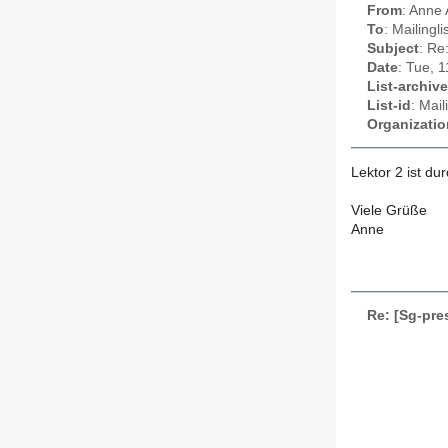
From
: Anne 
To
: Mailingl
Subject
: Re
Date
: Tue, 
List-archive
List-id
: Mai
Organizatio
Lektor 2 ist dur
Viele Grüße
Anne
Re: [Sg-pre