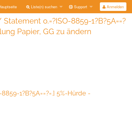
auptseite
Liste(n) suchen
Support
Anmelden
 / Statement o.=?ISO-8859-1?B?5A==?
lung Papier, GG zu ändern
O-8859-1?B?5A==?=.] 5%-Hürde -