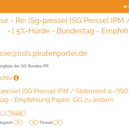
H
se - Re: [Sg-presse] [SG Presse] [PM
=.] 5%-Hürde - Bundestag - Empfeh
sse@lists.piratenpartei.de
ingliste der SG Bundes-PR
rchiv
-presse] [SG Presse] [PM / Statement o.=?IS
ag - Empfehlung Papier, GG zu ändern
h
Thread
logisch
>
<
Thread
>