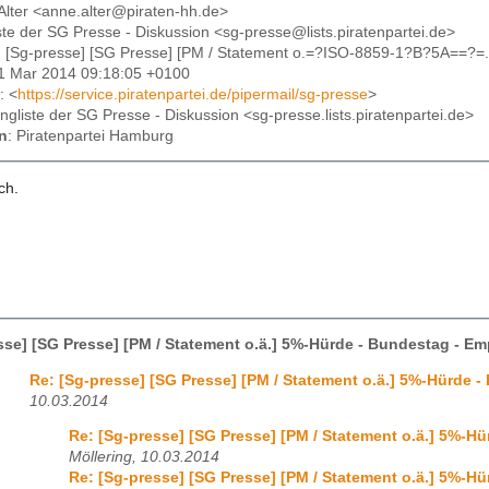
Alter <anne.alter@piraten-hh.de>
iste der SG Presse - Diskussion <sg-presse@lists.piratenpartei.de>
: [Sg-presse] [SG Presse] [PM / Statement o.=?ISO-8859-1?B?5A==?=
11 Mar 2014 09:18:05 +0100
: <
https://service.piratenpartei.de/pipermail/sg-presse
>
lingliste der SG Presse - Diskussion <sg-presse.lists.piratenpartei.de>
n
: Piratenpartei Hamburg
ch.
sse] [SG Presse] [PM / Statement o.ä.] 5%-Hürde - Bundestag - E
Re: [Sg-presse] [SG Presse] [PM / Statement o.ä.] 5%-Hürde 
10.03.2014
Re: [Sg-presse] [SG Presse] [PM / Statement o.ä.] 5%-H
Möllering, 10.03.2014
Re: [Sg-presse] [SG Presse] [PM / Statement o.ä.] 5%-H