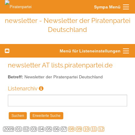
Sympa Menü
newsletter - Newsletter der Piratenpartei
Deutschland
Menü für Listeneinstellungen
newsletter AT lists.piratenpartei.de
Betreff:
Newsletter der Piratenpartei Deutschland
Listenarchiv
2009
01
02
03
04
05
06
07
08
09
10
11
12