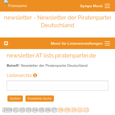
Sympa Menü
newsletter - Newsletter der Piratenpartei
Deutschland
Menü für Listeneinstellungen
newsletter AT lists.piratenpartei.de
Betreff:
Newsletter der Piratenpartei Deutschland
Listenarchiv
2009
01
02
03
04
05
06
07
08
09
10
11
12