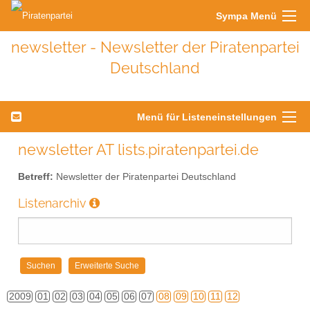
Sympa Menü
newsletter - Newsletter der Piratenpartei
Deutschland
Menü für Listeneinstellungen
newsletter AT lists.piratenpartei.de
Betreff:
Newsletter der Piratenpartei Deutschland
Listenarchiv
2009
01
02
03
04
05
06
07
08
09
10
11
12