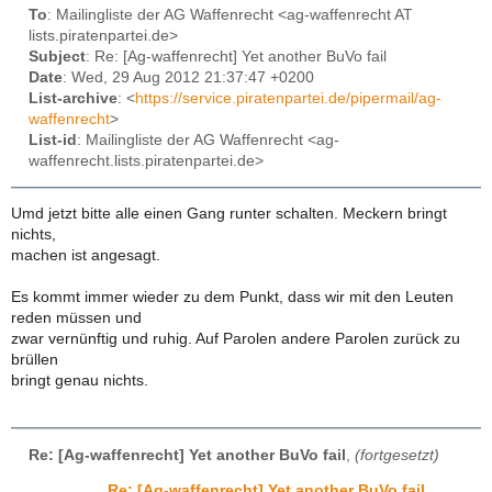
To
: Mailingliste der AG Waffenrecht <ag-waffenrecht AT
lists.piratenpartei.de>
Subject
: Re: [Ag-waffenrecht] Yet another BuVo fail
Date
: Wed, 29 Aug 2012 21:37:47 +0200
List-archive
: <
https://service.piratenpartei.de/pipermail/ag-
waffenrecht
>
List-id
: Mailingliste der AG Waffenrecht <ag-
waffenrecht.lists.piratenpartei.de>
Umd jetzt bitte alle einen Gang runter schalten. Meckern bringt
nichts,
machen ist angesagt.
Es kommt immer wieder zu dem Punkt, dass wir mit den Leuten
reden müssen und
zwar vernünftig und ruhig. Auf Parolen andere Parolen zurück zu
brüllen
bringt genau nichts.
Re: [Ag-waffenrecht] Yet another BuVo fail
,
(fortgesetzt)
Re: [Ag-waffenrecht] Yet another BuVo fail
,