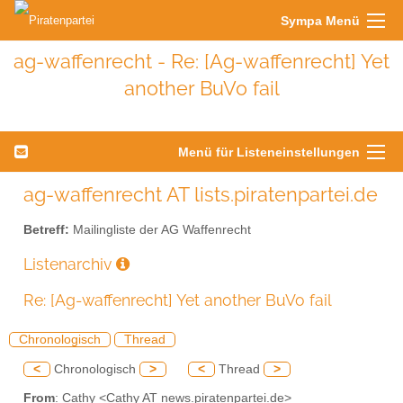
Sympa Menü
ag-waffenrecht - Re: [Ag-waffenrecht] Yet
another BuVo fail
Menü für Listeneinstellungen
ag-waffenrecht AT lists.piratenpartei.de
Betreff:
Mailingliste der AG Waffenrecht
Listenarchiv
Re: [Ag-waffenrecht] Yet another BuVo fail
Chronologisch
Thread
<
Chronologisch
>
<
Thread
>
From
: Cathy <Cathy AT news.piratenpartei.de>