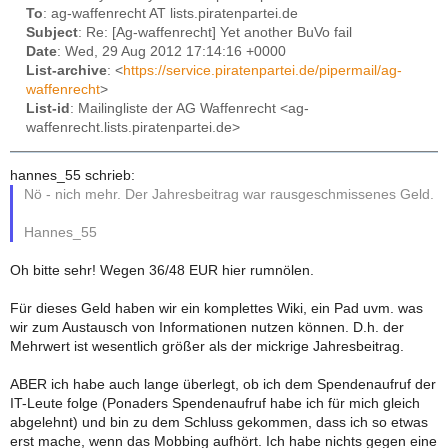
To
: ag-waffenrecht AT lists.piratenpartei.de
Subject
: Re: [Ag-waffenrecht] Yet another BuVo fail
Date
: Wed, 29 Aug 2012 17:14:16 +0000
List-archive
: <
https://service.piratenpartei.de/pipermail/ag-
waffenrecht
>
List-id
: Mailingliste der AG Waffenrecht <ag-
waffenrecht.lists.piratenpartei.de>
hannes_55 schrieb:
Nö - nich mehr. Der Jahresbeitrag war rausgeschmissenes Geld.
Hannes_55
Oh bitte sehr! Wegen 36/48 EUR hier rumnölen.
Für dieses Geld haben wir ein komplettes Wiki, ein Pad uvm. was
wir zum Austausch von Informationen nutzen können. D.h. der
Mehrwert ist wesentlich größer als der mickrige Jahresbeitrag.
ABER ich habe auch lange überlegt, ob ich dem Spendenaufruf der
IT-Leute folge (Ponaders Spendenaufruf habe ich für mich gleich
abgelehnt) und bin zu dem Schluss gekommen, dass ich so etwas
erst mache, wenn das Mobbing aufhört. Ich habe nichts gegen eine