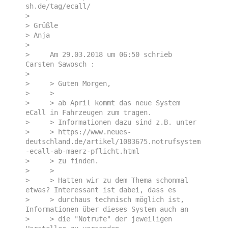
sh.de/tag/ecall/

>  

> Grüßle

> Anja

> 

>     Am 29.03.2018 um 06:50 schrieb 
Carsten Sawosch :

> 

>     > Guten Morgen,

>     > 

>     > ab April kommt das neue System 
eCall in Fahrzeugen zum tragen.

>     > Informationen dazu sind z.B. unter

>     > https://www.neues-
deutschland.de/artikel/1083675.notrufsystem
-ecall-ab-maerz-pflicht.html

>     > zu finden.

>     > 

>     > Hatten wir zu dem Thema schonmal 
etwas? Interessant ist dabei, dass es

>     > durchaus technisch möglich ist, 
Informationen über dieses System auch an

>     > die "Notrufe" der jeweiligen 