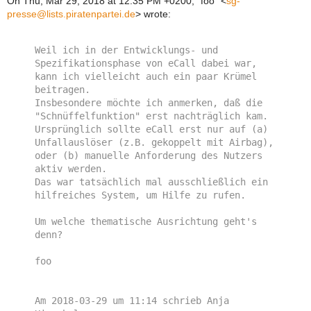
On Thu, Mar 29, 2018 at 12:35 PM +0200, "foo"
<
sg-
presse@lists.piratenpartei.de
>
wrote:
Weil ich in der Entwicklungs- und 
Spezifikationsphase von eCall dabei war, 
kann ich vielleicht auch ein paar Krümel 
beitragen. 

Insbesondere möchte ich anmerken, daß die 
"Schnüffelfunktion" erst nachträglich kam. 
Ursprünglich sollte eCall erst nur auf (a) 
Unfallauslöser (z.B. gekoppelt mit Airbag), 
oder (b) manuelle Anforderung des Nutzers 
aktiv werden.

Das war tatsächlich mal ausschließlich ein 
hilfreiches System, um Hilfe zu rufen.

Um welche thematische Ausrichtung geht's 
denn?

foo

Am 2018-03-29 um 11:14 schrieb Anja 