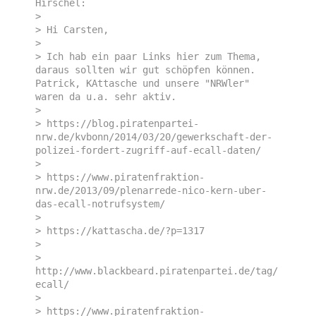
Hirschel:

>  

> Hi Carsten,

>  

> Ich hab ein paar Links hier zum Thema, 
daraus sollten wir gut schöpfen können. 
Patrick, KAttasche und unsere "NRWler"  
waren da u.a. sehr aktiv.

>  

> https://blog.piratenpartei-
nrw.de/kvbonn/2014/03/20/gewerkschaft-der-
polizei-fordert-zugriff-auf-ecall-daten/

>  

> https://www.piratenfraktion-
nrw.de/2013/09/plenarrede-nico-kern-uber-
das-ecall-notrufsystem/

>  

> https://kattascha.de/?p=1317

>  

> 
http://www.blackbeard.piratenpartei.de/tag/
ecall/

>  

> https://www.piratenfraktion-