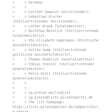
>     > Germany

>     > 

>     > Carsten Sawosch (Vorsitzender),

>     > Sebastian Alscher 
(Stellvertretender Vorsitzender),

>     > Lothar Krauß (Schatzmeister),

>     > Dorothea Beinlich (Stellvertretende 
Schatzmeisterin),

>     > Ute Elisabeth Gabelmann (Politische 
Geschäftsführerin),

>     > Astrid Semm (Stellvertretende 
politische Geschäftsführerin),

>     > Thomas Knoblich (Generalsekretär)

>     > Tobias Stenzel (Stellvertretender 
Generalsekretär)

>     > Petra Stoll (Stellvertretende 
Generalsekretärin)

>     > 

>     > -- 

>     > sg-presse mailinglist

>     > sg-presse@lists.piratenpartei.de

>     > The list homepage: 
https://lists.piratenpartei.de/sympa/info/s
g-presse
