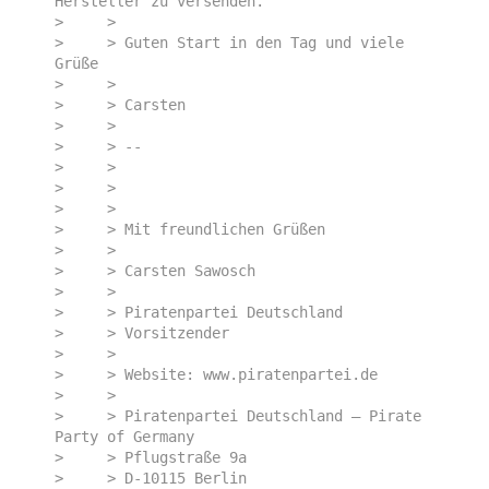
Hersteller zu versenden.

>     > 

>     > Guten Start in den Tag und viele 
Grüße

>     > 

>     > Carsten

>     > 

>     > -- 

>     > 

>     > 

>     > 

>     > Mit freundlichen Grüßen

>     > 

>     > Carsten Sawosch

>     > 

>     > Piratenpartei Deutschland

>     > Vorsitzender

>     > 

>     > Website: www.piratenpartei.de

>     > 

>     > Piratenpartei Deutschland – Pirate 
Party of Germany

>     > Pflugstraße 9a

>     > D-10115 Berlin
