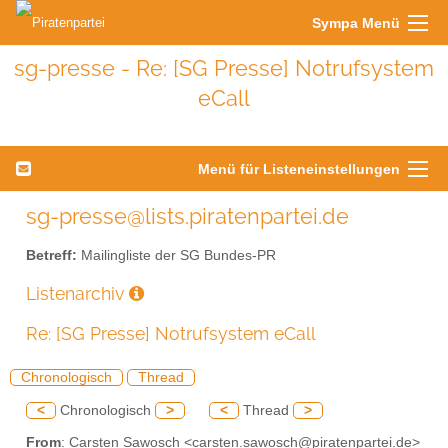
Sympa Menü
sg-presse - Re: [SG Presse] Notrufsystem
eCall
Menü für Listeneinstellungen
sg-presse@lists.piratenpartei.de
Betreff:
Mailingliste der SG Bundes-PR
Listenarchiv
Re: [SG Presse] Notrufsystem eCall
Chronologisch
Thread
<
Chronologisch
>
<
Thread
>
From
: Carsten Sawosch <carsten.sawosch@piratenpartei.de>