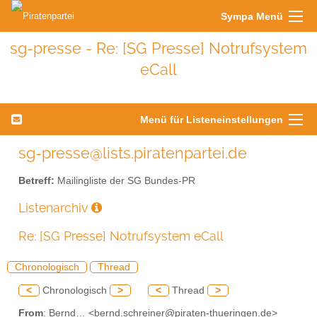
Sympa Menü
sg-presse - Re: [SG Presse] Notrufsystem
eCall
Menü für Listeneinstellungen
sg-presse@lists.piratenpartei.de
Betreff:
Mailingliste der SG Bundes-PR
Listenarchiv
Re: [SG Presse] Notrufsystem eCall
Chronologisch
Thread
<
Chronologisch
>
<
Thread
>
From
: Bernd… <bernd.schreiner@piraten-thueringen.de>