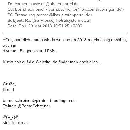
To
: carsten.sawosch@piratenpartei.de
Cc
: Bernd Schreiner <bernd.schreiner@piraten-thueringen.de>,
SG Presse <sg-presse@lists.piratenpartei.de>
Subject
: Re: [SG Presse] Notrufsystem eCall
Date
: Thu, 29 Mar 2018 10:51:25 +0200
eCall, natürlich hatten wir da was, so ab 2013 regelmässig erwähnt,
auch in
diversen Blogposts und PMs.
Kuckt halt auf die Website, da findet man doch alles…
Grüße,
Bernd
bernd.schreiner@piraten-thueringen.de
Twitter: @BerndSchreiner
✌(◕‿-)✌
stop html mail