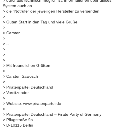
>
durchaus technisch möglich ist, Informationen über dieses
System auch an
>
die "Notrufe" der jeweiligen Hersteller zu versenden.
>
>
Guten Start in den Tag und viele Grüße
>
>
Carsten
>
>
--
>
>
>
>
Mit freundlichen Grüßen
>
>
Carsten Sawosch
>
>
Piratenpartei Deutschland
>
Vorsitzender
>
>
Website: www.piratenpartei.de
>
>
Piratenpartei Deutschland – Pirate Party of Germany
>
Pflugstraße 9a
>
D-10115 Berlin