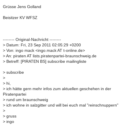
Grüsse Jens Golland
Beisitzer KV WFSZ
-------- Original-Nachricht --------
>
Datum: Fri, 23 Sep 2011 02:05:29 +0200
>
Von: ingo mack <ingo.mack AT t-online.de>
>
An: piraten AT lists.piratenpartei-braunschweig.de
>
Betreff: [PIRATEN BS] subscribe mailingliste
>
subscribe
>
>
hi,
>
ich hätte gern mehr infos zum aktuellen geschehen in der
Piratenpartei
>
rund um braunschweig
>
ich wohne in salzgitter und will bei euch mal "reinschnuppern"
>
>
gruss
>
ingo