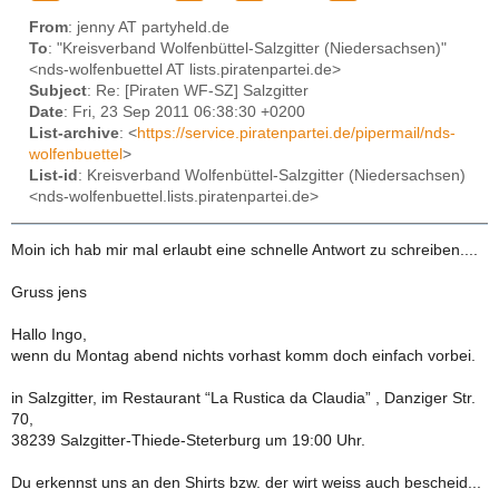
From
: jenny AT partyheld.de
To
: "Kreisverband Wolfenbüttel-Salzgitter (Niedersachsen)"
<nds-wolfenbuettel AT lists.piratenpartei.de>
Subject
: Re: [Piraten WF-SZ] Salzgitter
Date
: Fri, 23 Sep 2011 06:38:30 +0200
List-archive
: <
https://service.piratenpartei.de/pipermail/nds-
wolfenbuettel
>
List-id
: Kreisverband Wolfenbüttel-Salzgitter (Niedersachsen)
<nds-wolfenbuettel.lists.piratenpartei.de>
Moin ich hab mir mal erlaubt eine schnelle Antwort zu schreiben....
Gruss jens
Hallo Ingo,
wenn du Montag abend nichts vorhast komm doch einfach vorbei.
in Salzgitter, im Restaurant “La Rustica da Claudia” , Danziger Str.
70,
38239 Salzgitter-Thiede-Steterburg um 19:00 Uhr.
Du erkennst uns an den Shirts bzw. der wirt weiss auch bescheid...