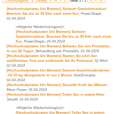
Chronologisch
Thread
<<
<
Seite 1 / 1
>
>>
[Hochschulpiraten Uni Bremen] Sicherer Gewichtsverlust:
Brennen Sie bis zu 30 Kilo nach einer Kur
,
PowerShape,
01.04.2024
<Mögliche Wiederholung(en)>
[Hochschulpiraten Uni Bremen] Sicherer
Gewichtsverlust: Brennen Sie bis zu 30 Kilo nach einer
Kur
,
PowerShape, 25.04.2024
[Hochschulpiraten Uni Bremen] Befreien Sie von Prostatitis
in nur 28 Tagen
,
Behandlung von Prostatitis, 01.04.2024
[Hochschulpiraten Uni Bremen] Starten Sie jetzt den
zertifizierten Test und entfesseln Sie Ihr Potenzial
,
IQ-Wert,
02.04.2024
[Hochschulpiraten Uni Bremen] Sichere Gewichtsabnahme:
-10-15 kg Ubergewicht in nur 1 Monat
,
KetoEnergize,
02.04.2024
[Hochschulpiraten Uni Bremen] Sexuelle Kraft der Männer
,
Mens Power, 05.04.2024
[Hochschulpiraten Uni Bremen] Toller Sex in jedem Alter
,
Stinafil, 16.04.2024
<Mögliche Wiederholung(en)>
[Hochschulpiraten Uni Bremen] Toller Sex in jedem