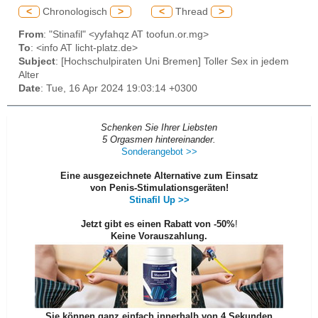
<
Chronologisch
>
<
Thread
>
From
: "Stinafil" <yyfahqz AT toofun.or.mg>
To
: <info AT licht-platz.de>
Subject
: [Hochschulpiraten Uni Bremen] Toller Sex in jedem
Alter
Date
: Tue, 16 Apr 2024 19:03:14 +0300
Schenken Sie Ihrer Liebsten
5 Orgasmen hintereinander.
Sonderangebot >>
Eine ausgezeichnete Alternative zum
Einsatz
von Penis-Stimulationsgeräten!
Stinafil Up >>
Jetzt gibt es einen Rabatt von
-50%
!
Keine Vorauszahlung.
Sie können ganz einfach innerhalb von 4 Sekunden