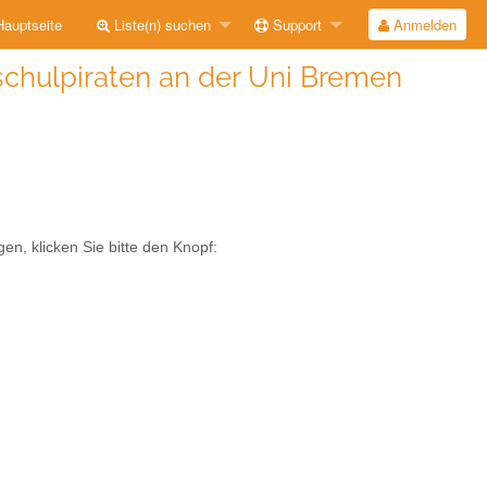
auptseite
Liste(n) suchen
Support
Anmelden
schulpiraten an der Uni Bremen
en, klicken Sie bitte den Knopf: