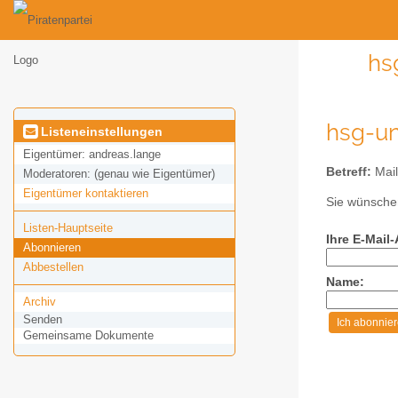
hs
hsg-un
Listeneinstellungen
Eigentümer:
andreas.lange
Betreff:
Mail
Moderatoren:
(genau wie Eigentümer)
Eigentümer kontaktieren
Sie wünschen
Listen-Hauptseite
Ihre E-Mail
Abonnieren
Abbestellen
Name:
Archiv
Senden
Gemeinsame Dokumente