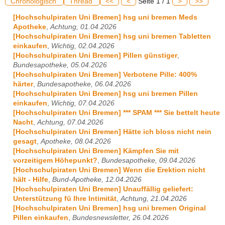
Chronologisch
Thread
<<
<
Seite 1 / 1
>
>>
[Hochschulpiraten Uni Bremen] hsg uni bremen Meds
Apotheke
,
Achtung, 01.04.2026
[Hochschulpiraten Uni Bremen] hsg uni bremen Tabletten
einkaufen
,
Wichtig, 02.04.2026
[Hochschulpiraten Uni Bremen] Pillen günstiger
,
Bundesapotheke, 05.04.2026
[Hochschulpiraten Uni Bremen] Verbotene Pille: 400%
härter
,
Bundesapotheke, 06.04.2026
[Hochschulpiraten Uni Bremen] hsg uni bremen Pillen
einkaufen
,
Wichtig, 07.04.2026
[Hochschulpiraten Uni Bremen] *** SPAM *** Sie bettelt heute
Nacht
,
Achtung, 07.04.2026
[Hochschulpiraten Uni Bremen] Hätte ich bloss nicht nein
gesagt
,
Apotheke, 08.04.2026
[Hochschulpiraten Uni Bremen] Kämpfen Sie mit
vorzeitigem Höhepunkt?
,
Bundesapotheke, 09.04.2026
[Hochschulpiraten Uni Bremen] Wenn die Erektion nicht
hält - Hilfe
,
Bund-Apotheke, 12.04.2026
[Hochschulpiraten Uni Bremen] Unauffällig geliefert:
Unterstützung fü Ihre Intimität
,
Achtung, 21.04.2026
[Hochschulpiraten Uni Bremen] hsg uni bremen Original
Pillen einkaufen
,
Bundesnewsletter, 26.04.2026