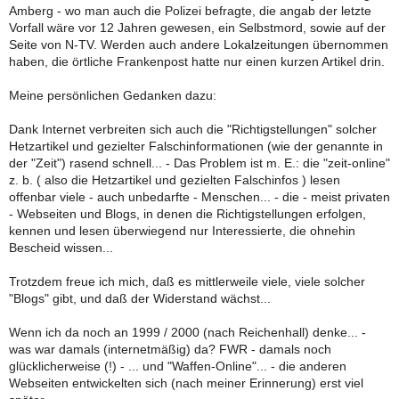
Amberg - wo man auch die Polizei befragte, die angab der letzte
Vorfall wäre vor 12 Jahren gewesen, ein Selbstmord, sowie auf der
Seite von N-TV. Werden auch andere Lokalzeitungen übernommen
haben, die örtliche Frankenpost hatte nur einen kurzen Artikel drin.
Meine persönlichen Gedanken dazu:
Dank Internet verbreiten sich auch die "Richtigstellungen" solcher
Hetzartikel und gezielter Falschinformationen (wie der genannte in
der "Zeit") rasend schnell... - Das Problem ist m. E.: die "zeit-online"
z. b. ( also die Hetzartikel und gezielten Falschinfos ) lesen
offenbar viele - auch unbedarfte - Menschen... - die - meist privaten
- Webseiten und Blogs, in denen die Richtigstellungen erfolgen,
kennen und lesen überwiegend nur Interessierte, die ohnehin
Bescheid wissen...
Trotzdem freue ich mich, daß es mittlerweile viele, viele solcher
"Blogs" gibt, und daß der Widerstand wächst...
Wenn ich da noch an 1999 / 2000 (nach Reichenhall) denke... -
was war damals (internetmäßig) da? FWR - damals noch
glücklicherweise (!) - ... und "Waffen-Online"... - die anderen
Webseiten entwickelten sich (nach meiner Erinnerung) erst viel