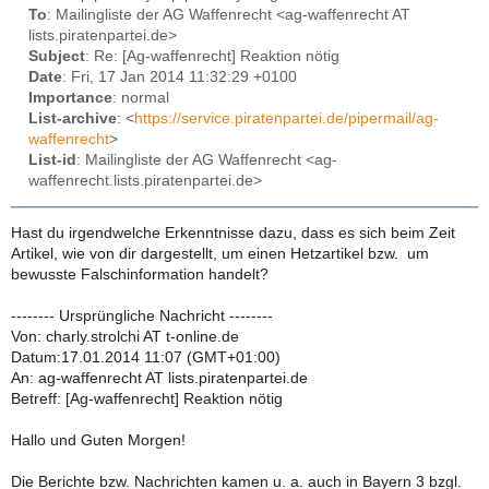
To
: Mailingliste der AG Waffenrecht <ag-waffenrecht AT
lists.piratenpartei.de>
Subject
: Re: [Ag-waffenrecht] Reaktion nötig
Date
: Fri, 17 Jan 2014 11:32:29 +0100
Importance
: normal
List-archive
: <
https://service.piratenpartei.de/pipermail/ag-
waffenrecht
>
List-id
: Mailingliste der AG Waffenrecht <ag-
waffenrecht.lists.piratenpartei.de>
Hast du irgendwelche Erkenntnisse dazu, dass es sich beim Zeit
Artikel, wie von dir dargestellt, um einen Hetzartikel bzw. um
bewusste Falschinformation handelt?
-------- Ursprüngliche Nachricht --------
Von: charly.strolchi AT t-online.de
Datum:17.01.2014 11:07 (GMT+01:00)
An: ag-waffenrecht AT lists.piratenpartei.de
Betreff: [Ag-waffenrecht] Reaktion nötig
Hallo und Guten Morgen!
Die Berichte bzw. Nachrichten kamen u. a. auch in Bayern 3 bzgl.