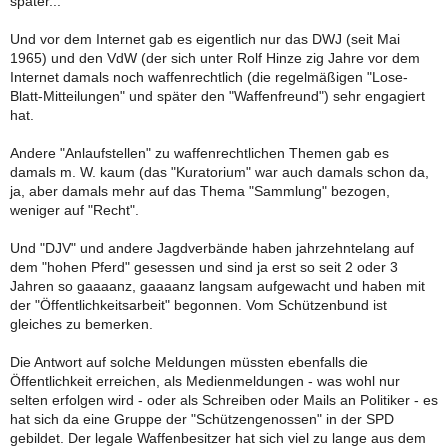
später...
Und vor dem Internet gab es eigentlich nur das DWJ (seit Mai
1965) und den VdW (der sich unter Rolf Hinze zig Jahre vor dem
Internet damals noch waffenrechtlich (die regelmäßigen "Lose-
Blatt-Mitteilungen" und später den "Waffenfreund") sehr engagiert
hat.
Andere "Anlaufstellen" zu waffenrechtlichen Themen gab es
damals m. W. kaum (das "Kuratorium" war auch damals schon da,
ja, aber damals mehr auf das Thema "Sammlung" bezogen,
weniger auf "Recht".
Und "DJV" und andere Jagdverbände haben jahrzehntelang auf
dem "hohen Pferd" gesessen und sind ja erst so seit 2 oder 3
Jahren so gaaaanz, gaaaanz langsam aufgewacht und haben mit
der "Öffentlichkeitsarbeit" begonnen. Vom Schützenbund ist
gleiches zu bemerken.
Die Antwort auf solche Meldungen müssten ebenfalls die
Öffentlichkeit erreichen, als Medienmeldungen - was wohl nur
selten erfolgen wird - oder als Schreiben oder Mails an Politiker - es
hat sich da eine Gruppe der "Schützengenossen" in der SPD
gebildet. Der legale Waffenbesitzer hat sich viel zu lange aus dem