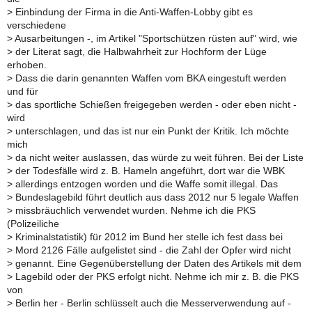
>
Einbindung der Firma in die Anti-Waffen-Lobby gibt es
verschiedene
>
Ausarbeitungen -, im Artikel "Sportschützen rüsten auf" wird, wie
>
der Literat sagt, die Halbwahrheit zur Hochform der Lüge
erhoben.
>
Dass die darin genannten Waffen vom BKA eingestuft werden
und für
>
das sportliche Schießen freigegeben werden - oder eben nicht -
wird
>
unterschlagen, und das ist nur ein Punkt der Kritik. Ich möchte
mich
>
da nicht weiter auslassen, das würde zu weit führen. Bei der Liste
>
der Todesfälle wird z. B. Hameln angeführt, dort war die WBK
>
allerdings entzogen worden und die Waffe somit illegal. Das
>
Bundeslagebild führt deutlich aus dass 2012 nur 5 legale Waffen
>
missbräuchlich verwendet wurden. Nehme ich die PKS
(Polizeiliche
>
Kriminalstatistik) für 2012 im Bund her stelle ich fest dass bei
>
Mord 2126 Fälle aufgelistet sind - die Zahl der Opfer wird nicht
>
genannt. Eine Gegenüberstellung der Daten des Artikels mit dem
>
Lagebild oder der PKS erfolgt nicht. Nehme ich mir z. B. die PKS
von
>
Berlin her - Berlin schlüsselt auch die Messerverwendung auf -