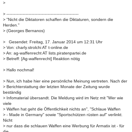
>
>
-------------------------------------------------
>
"Nicht die Diktatoren schaffen die Diktaturen, sondern die
Herden."
>
(Georges Bernanos)
>
Gesendet: Freitag, 17. Januar 2014 um 12:31 Uhr
>
Von: charly.strolchi AT t-online.de
>
An: ag-waffenrecht AT lists.piratenpartei.de
>
Betreff: [Ag-waffenrecht] Reaktion nötig
>
Hallo nochmal!
>
Nun, ich habe hier eine persönliche Meinung vertreten. Nach der
>
Berichterstattung der letzten Monate der Zeitung wurde
beständig
>
Infomaterial übersandt. Die Meldung wird im Netz mit "Wer wie
viele
>
Waffen hat geht die Öffentlichkeit nichts an", "Schlaue Waffen
>
- Made in Germany" sowie "Sportschützen rüsten auf" verlinkt.
Nicht
>
nur dass die schlauen Waffen eine Werbung für Armatix ist - für
die