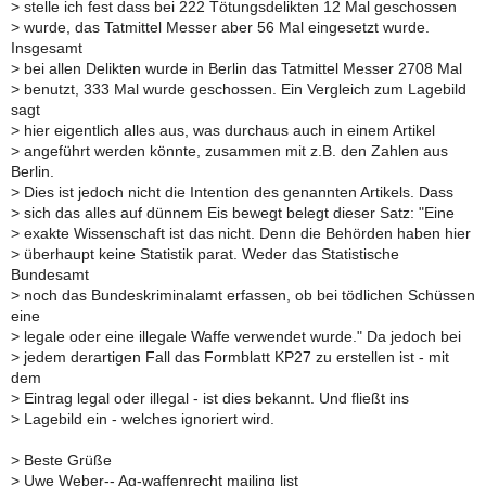
>
stelle ich fest dass bei 222 Tötungsdelikten 12 Mal geschossen
>
wurde, das Tatmittel Messer aber 56 Mal eingesetzt wurde.
Insgesamt
>
bei allen Delikten wurde in Berlin das Tatmittel Messer 2708 Mal
>
benutzt, 333 Mal wurde geschossen. Ein Vergleich zum Lagebild
sagt
>
hier eigentlich alles aus, was durchaus auch in einem Artikel
>
angeführt werden könnte, zusammen mit z.B. den Zahlen aus
Berlin.
>
Dies ist jedoch nicht die Intention des genannten Artikels. Dass
>
sich das alles auf dünnem Eis bewegt belegt dieser Satz: "Eine
>
exakte Wissenschaft ist das nicht. Denn die Behörden haben hier
>
überhaupt keine Statistik parat. Weder das Statistische
Bundesamt
>
noch das Bundeskriminalamt erfassen, ob bei tödlichen Schüssen
eine
>
legale oder eine illegale Waffe verwendet wurde." Da jedoch bei
>
jedem derartigen Fall das Formblatt KP27 zu erstellen ist - mit
dem
>
Eintrag legal oder illegal - ist dies bekannt. Und fließt ins
>
Lagebild ein - welches ignoriert wird.
>
Beste Grüße
>
Uwe Weber-- Ag-waffenrecht mailing list