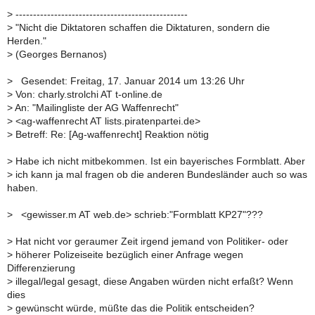
>
-------------------------------------------------
>
"Nicht die Diktatoren schaffen die Diktaturen, sondern die
Herden."
>
(Georges Bernanos)
>
Gesendet: Freitag, 17. Januar 2014 um 13:26 Uhr
>
Von: charly.strolchi AT t-online.de
>
An: "Mailingliste der AG Waffenrecht"
>
<ag-waffenrecht AT lists.piratenpartei.de>
>
Betreff: Re: [Ag-waffenrecht] Reaktion nötig
>
Habe ich nicht mitbekommen. Ist ein bayerisches Formblatt. Aber
>
ich kann ja mal fragen ob die anderen Bundesländer auch so was
haben.
>
<gewisser.m AT web.de> schrieb:"Formblatt KP27"???
>
Hat nicht vor geraumer Zeit irgend jemand von Politiker- oder
>
höherer Polizeiseite bezüglich einer Anfrage wegen
Differenzierung
>
illegal/legal gesagt, diese Angaben würden nicht erfaßt? Wenn
dies
>
gewünscht würde, müßte das die Politik entscheiden?