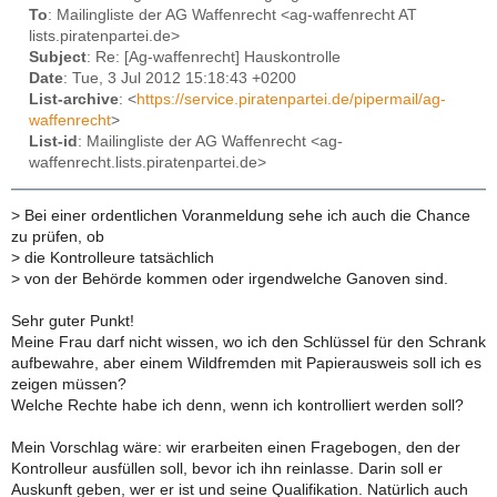
To
: Mailingliste der AG Waffenrecht <ag-waffenrecht AT
lists.piratenpartei.de>
Subject
: Re: [Ag-waffenrecht] Hauskontrolle
Date
: Tue, 3 Jul 2012 15:18:43 +0200
List-archive
: <
https://service.piratenpartei.de/pipermail/ag-
waffenrecht
>
List-id
: Mailingliste der AG Waffenrecht <ag-
waffenrecht.lists.piratenpartei.de>
>
Bei einer ordentlichen Voranmeldung sehe ich auch die Chance
zu prüfen, ob
>
die Kontrolleure tatsächlich
>
von der Behörde kommen oder irgendwelche Ganoven sind.
Sehr guter Punkt!
Meine Frau darf nicht wissen, wo ich den Schlüssel für den Schrank
aufbewahre, aber einem Wildfremden mit Papierausweis soll ich es
zeigen müssen?
Welche Rechte habe ich denn, wenn ich kontrolliert werden soll?
Mein Vorschlag wäre: wir erarbeiten einen Fragebogen, den der
Kontrolleur ausfüllen soll, bevor ich ihn reinlasse. Darin soll er
Auskunft geben, wer er ist und seine Qualifikation. Natürlich auch