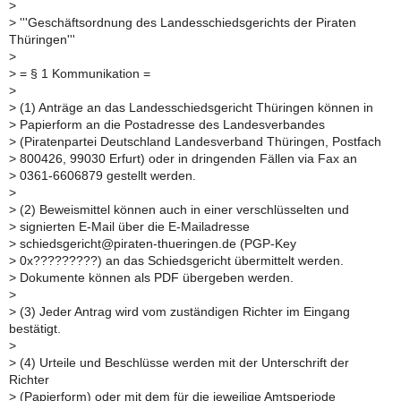
>
>
'''Geschäftsordnung des Landesschiedsgerichts der Piraten
Thüringen'''
>
>
= § 1 Kommunikation =
>
>
(1) Anträge an das Landesschiedsgericht Thüringen können in
>
Papierform an die Postadresse des Landesverbandes
>
(Piratenpartei Deutschland Landesverband Thüringen, Postfach
>
800426, 99030 Erfurt) oder in dringenden Fällen via Fax an
>
0361-6606879 gestellt werden.
>
>
(2) Beweismittel können auch in einer verschlüsselten und
>
signierten E-Mail über die E-Mailadresse
>
schiedsgericht@piraten-thueringen.de (PGP-Key
>
0x?????????) an das Schiedsgericht übermittelt werden.
>
Dokumente können als PDF übergeben werden.
>
>
(3) Jeder Antrag wird vom zuständigen Richter im Eingang
bestätigt.
>
>
(4) Urteile und Beschlüsse werden mit der Unterschrift der
Richter
>
(Papierform) oder mit dem für die jeweilige Amtsperiode