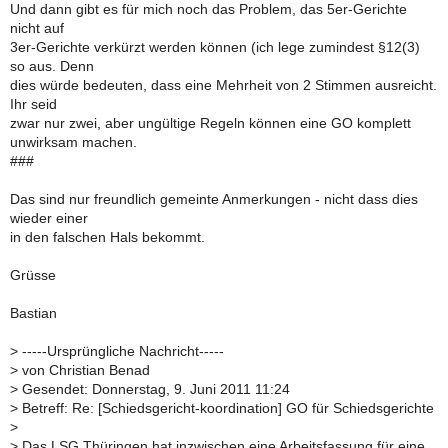
Und dann gibt es für mich noch das Problem, das 5er-Gerichte
nicht auf
3er-Gerichte verkürzt werden können (ich lege zumindest §12(3)
so aus. Denn
dies würde bedeuten, dass eine Mehrheit von 2 Stimmen ausreicht.
Ihr seid
zwar nur zwei, aber ungültige Regeln können eine GO komplett
unwirksam machen.
###
Das sind nur freundlich gemeinte Anmerkungen - nicht dass dies
wieder einer
in den falschen Hals bekommt.
Grüsse
Bastian
>
-----Ursprüngliche Nachricht-----
>
von Christian Benad
>
Gesendet: Donnerstag, 9. Juni 2011 11:24
>
Betreff: Re: [Schiedsgericht-koordination] GO für Schiedsgerichte
>
>
Das LSG Thüringen hat inzwischen eine Arbeitsfassung für eine