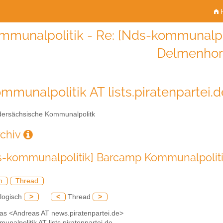
H
mmunalpolitik - Re: [Nds-kommunalpo
Delmenhor
mmunalpolitik AT lists.piratenpartei.d
ersächsische Kommunalpolitk
rchiv
s-kommunalpolitik] Barcamp Kommunalpoliti
h
Thread
logisch
>
<
Thread
>
eas <Andreas AT news.piratenpartei.de>
unalpolitik AT lists.piratenpartei.de