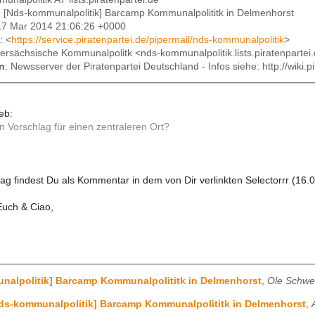
: [Nds-kommunalpolitik] Barcamp Kommunalpolititk in Delmenhorst
17 Mar 2014 21:06:26 +0000
: <
https://service.piratenpartei.de/pipermail/nds-kommunalpolitik
>
dersächsische Kommunalpolitk <nds-kommunalpolitik.lists.piratenpartei
n
: Newsserver der Piratenpartei Deutschland - Infos siehe: http://wiki
eb:
n Vorschlag für einen zentraleren Ort?
ag findest Du als Kommentar in dem von Dir verlinkten Selectorrr (16.0
Euch & Ciao,
nalpolitik] Barcamp Kommunalpolititk in Delmenhorst
,
Ole Schwe
ds-kommunalpolitik] Barcamp Kommunalpolititk in Delmenhorst
,