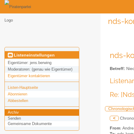
nds-ko
nds-ko
Listeneinstellungen
Eigentümer:
jens.berwing
Betreff:
Nied
Moderatoren:
(genau wie Eigentümer)
Eigentümer kontaktieren
Listena
Listen-Hauptseite
Re: [Nd
Abonnieren
Abbestellen
Chronologisc
Archiv
<
Chrono
Senden
Gemeinsame Dokumente
From
: Andr
To
: nds-komm