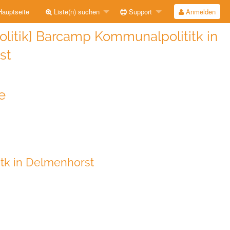
auptseite
Liste(n) suchen
Support
Anmelden
litik] Barcamp Kommunalpolititk in
st
e
tk in Delmenhorst