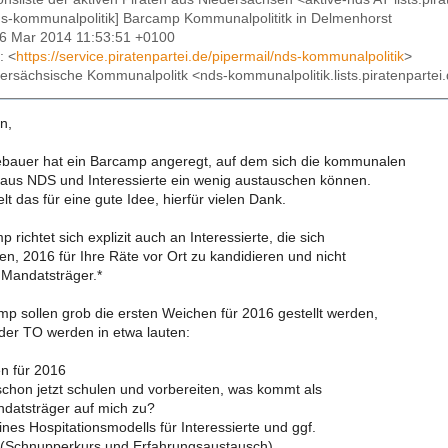
ds-kommunalpolitik] Barcamp Kommunalpolititk in Delmenhorst
16 Mar 2014 11:53:51 +0100
: <
https://service.piratenpartei.de/pipermail/nds-kommunalpolitik
>
dersächsische Kommunalpolitk <nds-kommunalpolitik.lists.piratenpartei
n,
bauer hat ein Barcamp angeregt, auf dem sich die kommunalen
aus NDS und Interessierte ein wenig austauschen können.
elt das für eine gute Idee, hierfür vielen Dank.
 richtet sich explizit auch an Interessierte, die sich
en, 2016 für Ihre Räte vor Ort zu kandidieren und nicht
 Mandatsträger.*
p sollen grob die ersten Weichen für 2016 gestellt werden,
 der TO werden in etwa lauten:
en für 2016
 schon jetzt schulen und vorbereiten, was kommt als
ndatsträger auf mich zu?
ines Hospitationsmodells für Interessierte und ggf.
 (Schnupperkurs und Erfahrungsaustausch)