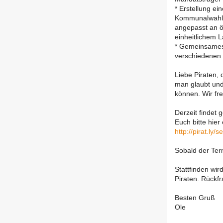
* Erstellung e
Kommunalwahlka
angepasst an ö
einheitlichem 
* Gemeinsames 
verschiedenen 
Liebe Piraten, 
man glaubt und
können. Wir fre
Derzeit findet 
Euch bitte hier
http://pirat.ly
Sobald der Term
Stattfinden wir
Piraten. Rückf
Besten Gruß
Ole