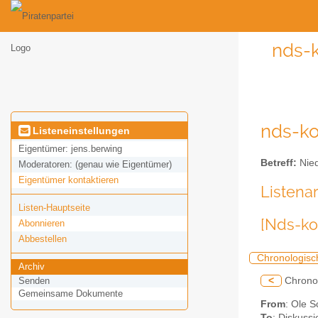
nds-k
nds-ko
Listeneinstellungen
Eigentümer:
jens.berwing
Betreff:
Nied
Moderatoren:
(genau wie Eigentümer)
Eigentümer kontaktieren
Listena
Listen-Hauptseite
[Nds-ko
Abonnieren
Abbestellen
Chronologisc
Archiv
<
Chrono
Senden
Gemeinsame Dokumente
From
: Ole 
To
: Diskussi