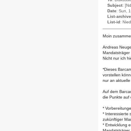
Subject
: [N
Date
: Sun, 
List-archive
List-id
: Nie
Moin zusamme
Andreas Neuge
Mandatsträger 
Nicht nur ich hi
*Dieses Barcamp
vorstellen könn
nur an aktuelle
Auf dem Barcam
die Punkte auf
* Vorbereitung
* Interessierte
zukünftiger Ma
* Entwicklung e
Mandatsträger