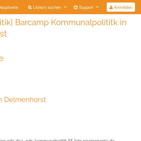
auptseite
Liste(n) suchen
Support
Anmelden
tik] Barcamp Kommunalpolititk in
st
e
in Delmenhorst
aten-nds.de>, nds-kommunalpolitik AT lists.piratenpartei.de