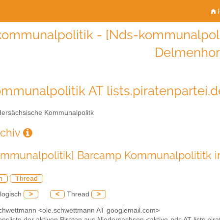
H
ommunalpolitik - [Nds-kommunalpoli
Delmenhor
mmunalpolitik AT lists.piratenpartei.d
ersächsische Kommunalpolitk
rchiv
mmunalpolitik] Barcamp Kommunalpolititk 
h
Thread
logisch
>
<
Thread
>
Schwettmann <ole.schwettmann AT googlemail.com>
onsliste der aktiven Piraten aus Niedersachsen <aktive-nds AT lists.pir