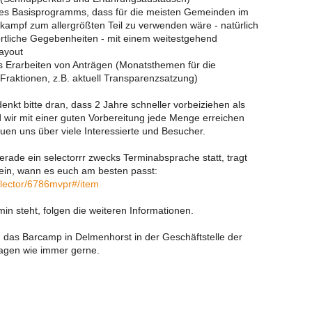
ines Basisprogramms, dass für die meisten Gemeinden im
mpf zum allergrößten Teil zu verwenden wäre - natürlich
rtliche Gegebenheiten - mit einem weitestgehend
Layout
Erarbeiten von Anträgen (Monatsthemen für die
Fraktionen, z.B. aktuell Transparenzsatzung)
denkt bitte dran, dass 2 Jahre schneller vorbeiziehen als
 wir mit einer guten Vorbereitung jede Menge erreichen
uen uns über viele Interessierte und Besucher.
gerade ein selectorrr zwecks Terminabsprache statt, tragt
 ein, wann es euch am besten passt:
/selector/6786mvpr#/item
in steht, folgen die weiteren Informationen.
d das Barcamp in Delmenhorst in der Geschäftstelle der
ragen wie immer gerne.