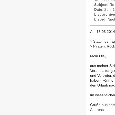
Subject
: Re
Date
: Sun, 
List-archive
List-id
: Nie
Am 16.03.2014 
>
Stattfinden w
>
Piraten. Rück
Moin Olé,
aus meiner Sich
Veranstaltungso
und Vertreter,
haben, könnten
den Urlaub na
Im wesentlichen
Grüße aus dem
Andreas