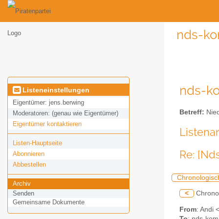
nds-ko
nds-ko
Listeneinstellungen
Eigentümer:
jens.berwing
Betreff:
Nied
Moderatoren:
(genau wie Eigentümer)
Eigentümer kontaktieren
Listena
Listen-Hauptseite
Re: [Nd
Abonnieren
Abbestellen
Chronologisc
Archiv
<
Chrono
Senden
Gemeinsame Dokumente
From
: Andi
To
: nds-komm