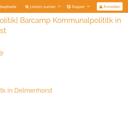
auptseite
Liste(n) suchen
Support
Anmelden
litik] Barcamp Kommunalpolititk in
st
e
tk in Delmenhorst