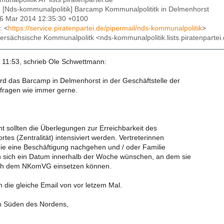
: [Nds-kommunalpolitik] Barcamp Kommunalpolititk in Delmenhorst
16 Mar 2014 12:35:30 +0100
: <
https://service.piratenpartei.de/pipermail/nds-kommunalpolitik
>
dersächsische Kommunalpolitk <nds-kommunalpolitik.lists.piratenpartei
11:53, schrieb Ole Schwettmann:
ird das Barcamp in Delmenhorst in der Geschäftstelle der
fragen wie immer gerne.
t sollten die Überlegungen zur Erreichbarkeit des
rtes (Zentralität) intensiviert werden. Vertreterinnen
 die eine Beschäftigung nachgehen und / oder Familie
 sich ein Datum innerhalb der Woche wünschen, an dem sie
ch dem NKomVG einsetzen können.
 die gleiche Email von vor letzem Mal.
 Süden des Nordens,