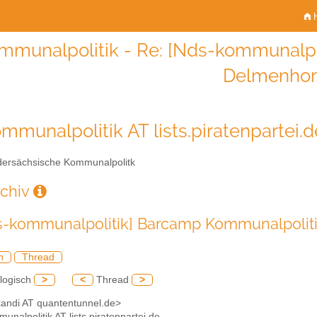
H
mmunalpolitik - Re: [Nds-kommunalpo
Delmenhor
mmunalpolitik AT lists.piratenpartei.d
ersächsische Kommunalpolitk
rchiv
s-kommunalpolitik] Barcamp Kommunalpoliti
h
Thread
logisch
>
<
Thread
>
 <andi AT quantentunnel.de>
unalpolitik AT lists.piratenpartei.de