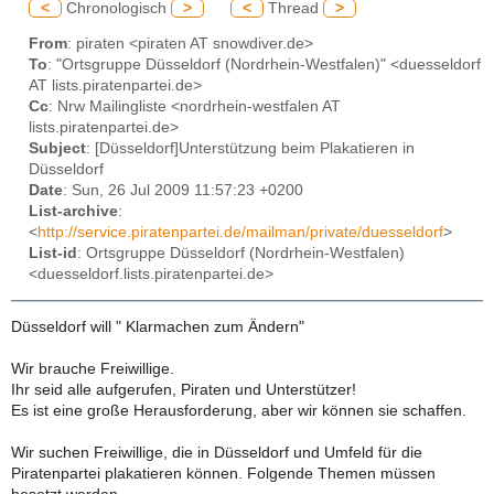
<
Chronologisch
>
<
Thread
>
From
: piraten <piraten AT snowdiver.de>
To
: "Ortsgruppe Düsseldorf (Nordrhein-Westfalen)" <duesseldorf
AT lists.piratenpartei.de>
Cc
: Nrw Mailingliste <nordrhein-westfalen AT
lists.piratenpartei.de>
Subject
: [Düsseldorf]Unterstützung beim Plakatieren in
Düsseldorf
Date
: Sun, 26 Jul 2009 11:57:23 +0200
List-archive
:
<
http://service.piratenpartei.de/mailman/private/duesseldorf
>
List-id
: Ortsgruppe Düsseldorf (Nordrhein-Westfalen)
<duesseldorf.lists.piratenpartei.de>
Düsseldorf will " Klarmachen zum Ändern"
Wir brauche Freiwillige.
Ihr seid alle aufgerufen, Piraten und Unterstützer!
Es ist eine große Herausforderung, aber wir können sie schaffen.
Wir suchen Freiwillige, die in Düsseldorf und Umfeld für die
Piratenpartei plakatieren können. Folgende Themen müssen