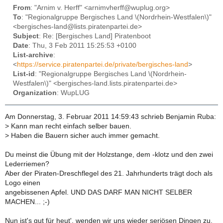
From
: "Arnim v. Herff" <arnimvherff@wuplug.org>
To
: "Regionalgruppe Bergisches Land \(Nordrhein-Westfalen\)"
<bergisches-land@lists.piratenpartei.de>
Subject
: Re: [Bergisches Land] Piratenboot
Date
: Thu, 3 Feb 2011 15:25:53 +0100
List-archive
:
<
https://service.piratenpartei.de/private/bergisches-land
>
List-id
: "Regionalgruppe Bergisches Land \(Nordrhein-
Westfalen\)" <bergisches-land.lists.piratenpartei.de>
Organization
: WupLUG
Am Donnerstag, 3. Februar 2011 14:59:43 schrieb Benjamin Ruba:
>
Kann man recht einfach selber bauen.
>
Haben die Bauern sicher auch immer gemacht.
Du meinst die Übung mit der Holzstange, dem -klotz und den zwei
Lederriemen?
Aber der Piraten-Dreschflegel des 21. Jahrhunderts trägt doch als
Logo einen
angebissenen Apfel. UND DAS DARF MAN NICHT SELBER
MACHEN... ;-)
Nun ist's gut für heut', wenden wir uns wieder seriösen Dingen zu.