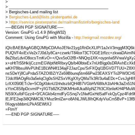
>
> _______________________________________________
> Bergisches-Land mailing list
>
Bergisches-Land@lists.piratenpartei.de
>
https://service.piratenpartei.de/mailman/listinfo/bergisches-land
-----BEGIN PGP SIGNATURE-----
Version: GnuPG v1.4.9 (MingW32)
Comment: Using GnuPG with Mozilla -
http://enigmail.mozdev.org/
iQIcBAEBAgAGBQJMfpCDAAoJENv21yg1RnDcXLIP/1aJxV3mggM3Q6kk
PUQVF4xiExVe2x7J0dJy8Ca+czwrk/T84tor73CTOGE1tflzc+zkwaDAiml
8eZIbzLdviO8ocsTrnKvO++/Qvx5oO2fB+NNQrp1XK+oypnIw5fVreaVgX
x+oHtTt55HkIjCczmEGWptNtRIbxyQb/b40lbteEx7nUrBlgp0sDRAxhEcXk
wKH78lbsuWvPUhE1BLWN4f134ajF2JazCps/SrFXQqI1BGVD7TUU+Z8Xl
nsSDeYj8CuPrdaSTAZOIBZ/YZe59Bbunq5tm66Pw23EAXSYTo2PW3CH
7Jdclf9AOgRo3a5eIqCIg0sSHZSxVKgXXyQMaTk3R/3u4aEDc+CvsJgHf
LrXX05l0ETrJe+5C0gXbknU1hhdszbIQH4B7VGbHV68IkA1bAHk3aZn51
sYtnC8S8pDcvmIP+j/IGTb8ZKZNKMHo4Uka8iIpNZ7ft3CXbrileKH4PMu
NS9/XuIbFGzz4+0/CAGkb4zmdFyGSnq7v1NwfGxHdSafFxkQyCpz4Fdr
lEJFE2wp3i8QNMC8LYMuz9mlZw+o8ANLJWL8IhQKdyViuCm5BvP+13f
fXogysbbbmLPkA5EWtXJ
=FtmY
-----END PGP SIGNATURE-----