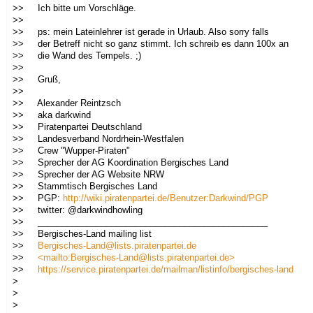
>> Ich bitte um Vorschläge.
>>
>> ps: mein Lateinlehrer ist gerade in Urlaub. Also sorry falls
>> der Betreff nicht so ganz stimmt. Ich schreib es dann 100x an
>> die Wand des Tempels. ;)
>>
>> Gruß,
>>
>> Alexander Reintzsch
>> aka darkwind
>> Piratenpartei Deutschland
>> Landesverband Nordrhein-Westfalen
>> Crew "Wupper-Piraten"
>> Sprecher der AG Koordination Bergisches Land
>> Sprecher der AG Website NRW
>> Stammtisch Bergisches Land
>> PGP:
http://wiki.piratenpartei.de/Benutzer:Darkwind/PGP
>> twitter: @darkwindhowling
>> _______________________________________________
>> Bergisches-Land mailing list
>>
Bergisches-Land@lists.piratenpartei.de
>>
<mailto:Bergisches-Land@lists.piratenpartei.de>
>>
https://service.piratenpartei.de/mailman/listinfo/bergisches-land
>
>
>