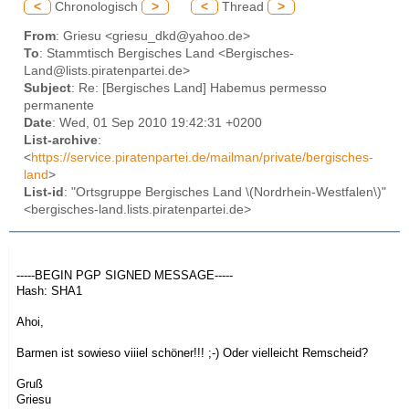
<
Chronologisch
>
<
Thread
>
From
: Griesu <griesu_dkd@yahoo.de>
To
: Stammtisch Bergisches Land <Bergisches-
Land@lists.piratenpartei.de>
Subject
: Re: [Bergisches Land] Habemus permesso
permanente
Date
: Wed, 01 Sep 2010 19:42:31 +0200
List-archive
:
<
https://service.piratenpartei.de/mailman/private/bergisches-
land
>
List-id
: "Ortsgruppe Bergisches Land \(Nordrhein-Westfalen\)"
<bergisches-land.lists.piratenpartei.de>
-----BEGIN PGP SIGNED MESSAGE-----
Hash: SHA1
Ahoi,
Barmen ist sowieso viiiel schöner!!! ;-) Oder vielleicht Remscheid?
Gruß
Griesu