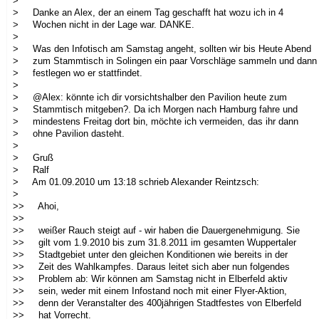
>
> Danke an Alex, der an einem Tag geschafft hat wozu ich in 4
> Wochen nicht in der Lage war. DANKE.
>
> Was den Infotisch am Samstag angeht, sollten wir bis Heute Abend
> zum Stammtisch in Solingen ein paar Vorschläge sammeln und dann
> festlegen wo er stattfindet.
>
> @Alex: könnte ich dir vorsichtshalber den Pavilion heute zum
> Stammtisch mitgeben?. Da ich Morgen nach Hamburg fahre und
> mindestens Freitag dort bin, möchte ich vermeiden, das ihr dann
> ohne Pavilion dasteht.
>
> Gruß
> Ralf
> Am 01.09.2010 um 13:18 schrieb Alexander Reintzsch:
>
>> Ahoi,
>>
>> weißer Rauch steigt auf - wir haben die Dauergenehmigung. Sie
>> gilt vom 1.9.2010 bis zum 31.8.2011 im gesamten Wuppertaler
>> Stadtgebiet unter den gleichen Konditionen wie bereits in der
>> Zeit des Wahlkampfes. Daraus leitet sich aber nun folgendes
>> Problem ab: Wir können am Samstag nicht in Elberfeld aktiv
>> sein, weder mit einem Infostand noch mit einer Flyer-Aktion,
>> denn der Veranstalter des 400jährigen Stadtfestes von Elberfeld
>> hat Vorrecht.