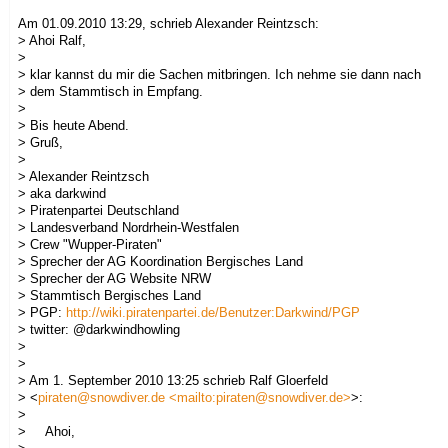
Am 01.09.2010 13:29, schrieb Alexander Reintzsch:
> Ahoi Ralf,
>
> klar kannst du mir die Sachen mitbringen. Ich nehme sie dann nach
> dem Stammtisch in Empfang.
>
> Bis heute Abend.
> Gruß,
>
> Alexander Reintzsch
> aka darkwind
> Piratenpartei Deutschland
> Landesverband Nordrhein-Westfalen
> Crew "Wupper-Piraten"
> Sprecher der AG Koordination Bergisches Land
> Sprecher der AG Website NRW
> Stammtisch Bergisches Land
> PGP:
http://wiki.piratenpartei.de/Benutzer:Darkwind/PGP
> twitter: @darkwindhowling
>
>
> Am 1. September 2010 13:25 schrieb Ralf Gloerfeld
> <
piraten@snowdiver.de
<mailto:piraten@snowdiver.de>
>:
>
> Ahoi,