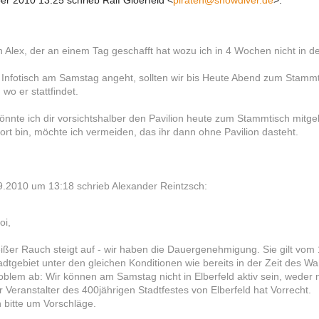
r 2010 13:25 schrieb Ralf Gloerfeld
<
piraten@snowdiver.de
>
:
 Alex, der an einem Tag geschafft hat wozu ich in 4 Wochen nicht in 
Infotisch am Samstag angeht, sollten wir bis Heute Abend zum Stamm
 wo er stattfindet.
önnte ich dir vorsichtshalber den Pavilion heute zum Stammtisch mi
dort bin, möchte ich vermeiden, das ihr dann ohne Pavilion dasteht.
.2010 um 13:18 schrieb Alexander Reintzsch:
oi,
ißer Rauch steigt auf - wir haben die Dauergenehmigung. Sie gilt vo
adtgebiet unter den gleichen Konditionen wie bereits in der Zeit des W
oblem ab: Wir können am Samstag nicht in Elberfeld aktiv sein, weder m
r Veranstalter des 400jährigen Stadtfestes von Elberfeld hat Vorrecht.
h bitte um Vorschläge.