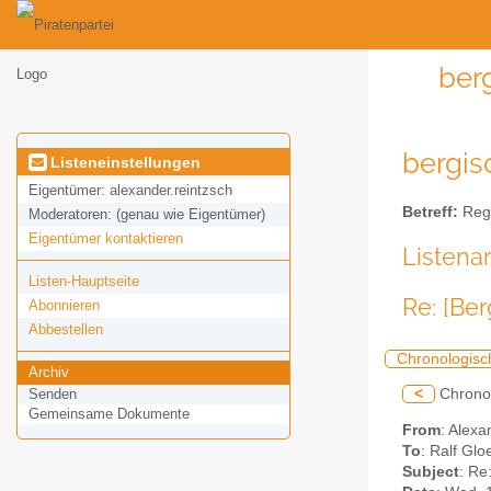
ber
bergis
Listeneinstellungen
Eigentümer:
alexander.reintzsch
Betreff:
Regi
Moderatoren:
(genau wie Eigentümer)
Eigentümer kontaktieren
Listena
Listen-Hauptseite
Re: [Be
Abonnieren
Abbestellen
Chronologisc
Archiv
<
Chrono
Senden
Gemeinsame Dokumente
From
: Alex
To
: Ralf Gl
Subject
: Re