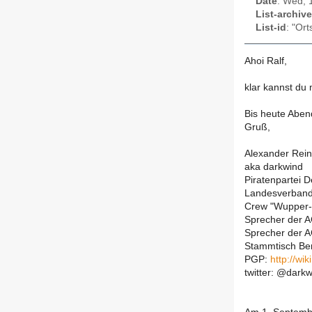
Date
: Wed, 
List-archive
List-id
: "Or
Ahoi Ralf,
klar kannst du
Bis heute Aben
Gruß,
Alexander Rein
aka darkwind
Piratenpartei 
Landesverband
Crew "Wupper-
Sprecher der A
Sprecher der 
Stammtisch Be
PGP:
http://wi
twitter: @dark