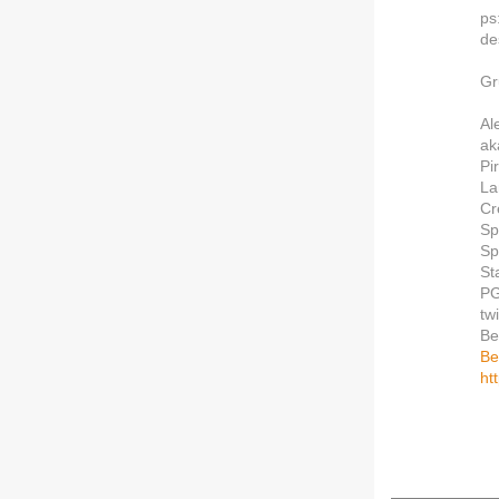
ps
de
Gr
Al
ak
Pi
La
Cr
Sp
Sp
St
P
tw
Be
Be
ht