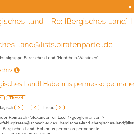
H
gisches-land - Re: [Bergisches Lan
ches-land@lists.piratenpartei.de
onalgruppe Bergisches Land (Nordrhein-Westfalen)
rchiv
rgisches Land] Habemus permesso permane
h
Thread
logisch
>
<
Thread
>
ander Reintzsch <alexander.reintzsch@googlemail.com>
oerfeld <piraten@snowdiver.de>, bergisches-land <bergisches-land@lists
: [Bergisches Land] Habemus permesso permanente