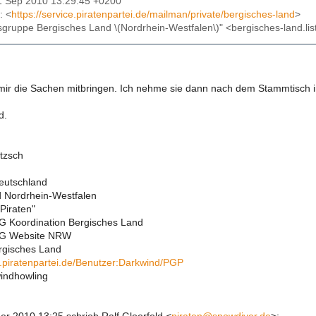
1 Sep 2010 13:29:45 +0200
: <
https://service.piratenpartei.de/mailman/private/bergisches-land
>
tsgruppe Bergisches Land \(Nordrhein-Westfalen\)" <bergisches-land.list
 mir die Sachen mitbringen. Ich nehme sie dann nach dem Stammtisch 
d.
tzsch
Deutschland
 Nordrhein-Westfalen
Piraten"
G Koordination Bergisches Land
AG Website NRW
rgisches Land
ki.piratenpartei.de/Benutzer:Darkwind/PGP
windhowling