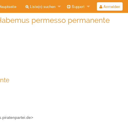
auptseite
Liste(n) suchen
Support
Anmelden
d] Habemus permesso permanente
nte
.piratenpartei.de>