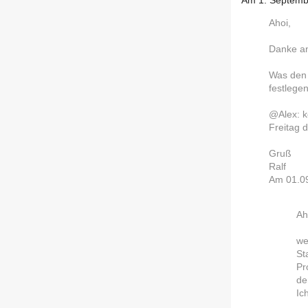
Am 1. Septembe
Ahoi,
Danke an
Was den 
festlegen
@Alex: k
Freitag 
Gruß
Ralf
Am 01.09
Ah
we
St
Pr
de
Ic