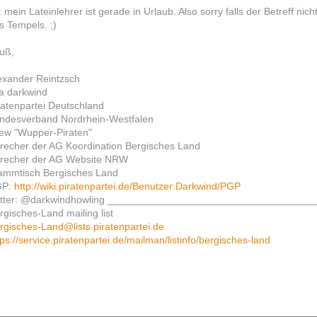
: mein Lateinlehrer ist gerade in Urlaub. Also sorry falls der Betreff n
s Tempels. ;)
uß,
exander Reintzsch
a darkwind
ratenpartei Deutschland
ndesverband Nordrhein-Westfalen
ew "Wupper-Piraten"
recher der AG Koordination Bergisches Land
recher der AG Website NRW
ammtisch Bergisches Land
GP:
http://wiki.piratenpartei.de/Benutzer:Darkwind/PGP
itter: @darkwindhowling ____________________________________
rgisches-Land mailing list
rgisches-Land@lists.piratenpartei.de
tps://service.piratenpartei.de/mailman/listinfo/bergisches-land