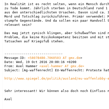
In Realität ist es recht selten, wenn ein Mensch durch
zu Tode kommt. Jährlich sterben in Deutschland rund 1 
aus den unterschiedlichsten Ursachen. Davon sind ca. 3
Mord und Totschlag zurückzuführen. Primär verwendet: M
stumpfe Gegenstände. Und da sollen ein paar Handvoll S
relevant sein?

Das mag jetzt zynisch klingen, aber Schußwaffen sind n
Problem, die keine Risikokompetenz besitzen und mit st
Tatsachen auf Kriegsfuß stehen.

------------------------------

Message-ID: 
<
5807B4B0.7060503 AT gmx.de
>

Date: Wed, 19 Oct 2016 20:00:16 +0200

From: Axel Hammer 
<axel-hammer AT gmx.de>
Subject: [Ag-waffenrecht] EU-Waffenrecht: Proteste hat
http://www.spiegel.de/politik/ausland/eu-waffenlobby-
Sehr interessant! Wir können also doch noch Einfluss n
Axel
