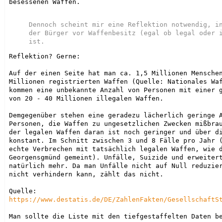
besessenen Waffen.

Dennoch scheint mir eine Reflektion notwendig, in
der Bürger vor Waffenbesitz (egal ob legal oder i
Reflektion? Gerne:

Auf der einen Seite hat man ca. 1,5 Millionen Menschen
Millionen registrierten Waffen (Quelle: Nationales Waf
kommen eine unbekannte Anzahl von Personen mit einer g
von 20 - 40 Millionen illegalen Waffen.

Demgegenüber stehen eine geradezu lächerlich geringe A
Personen, die Waffen zu ungesetzlichen Zwecken mißbrau
der legalen Waffen daran ist noch geringer und über di
konstant. Im Schnitt zwischen 3 und 8 Fälle pro Jahr (
echte Verbrechen mit tatsächlich legalen Waffen, wie d
Georgensgmünd gemeint). Unfälle, Suizide und erweitert
natürlich mehr. Da man Unfälle nicht auf Null reduzier
nicht verhindern kann, zählt das nicht.

https://www.destatis.de/DE/ZahlenFakten/GesellschaftS
Man sollte die Liste mit den tiefgestaffelten Daten be