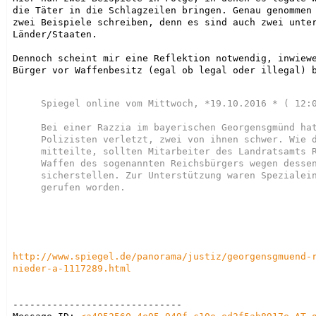
die Täter in die Schlagzeilen bringen. Genau genommen 
zwei Beispiele schreiben, denn es sind auch zwei unter
Länder/Staaten.

Dennoch scheint mir eine Reflektion notwendig, inwiewe
Bürger vor Waffenbesitz (egal ob legal oder illegal) b
Spiegel online vom Mittwoch, *19.10.2016 * ( 12:0
Bei einer Razzia im bayerischen Georgensgmünd hat
Polizisten verletzt, zwei von ihnen schwer. Wie d
mitteilte, sollten Mitarbeiter des Landratsamts R
Waffen des sogenannten Reichsbürgers wegen dessen
sicherstellen. Zur Unterstützung waren Spezialein
gerufen worden.

http://www.spiegel.de/panorama/justiz/georgensgmuend-
nieder-a-1117289.html
------------------------------
