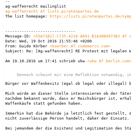
--

ag-waffenrecht AT lists.piratenpartei.de
The list homepage: 
https://lists.piratenpartei.de/sym
------------------------------

Message-ID: 
<
55A71B17-C735-4218-A041-B1A30B4973B3 AT 
Date: Wed, 19 Oct 2016 21:55:46 +0200

From: Guido Körber 
<koerber AT codemercs.com>
Subject: Re: [Ag-waffenrecht] RE Protest mit legalen W
Am 19.10.2016 um 17:41 schrieb ukw 
<ukw AT berlin.com
Bürger vor Waffenbesitz (egal ob legal oder illegal) b
Mich würde an dieser Stelle interessieren ob der Täter
nachdem bekannt wurde, dass er Reichsbürger ist, erhal
Waffenkäufe statt gefunden haben.

Immerhin hat die Behörde ja letztlich fest gestellt, d
nicht zuverlässige Person handelt, daher der Einsatz.

Bei jemandem der die Existenz und Legitimation des Sta