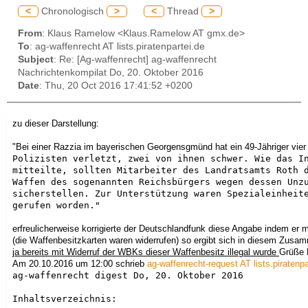
<
Chronologisch
>
<
Thread
>
From
: Klaus Ramelow <Klaus.Ramelow AT gmx.de>
To
: ag-waffenrecht AT lists.piratenpartei.de
Subject
: Re: [Ag-waffenrecht] ag-waffenrecht
Nachrichtenkompilat Do, 20. Oktober 2016
Date
: Thu, 20 Oct 2016 17:41:52 +0200
zu dieser Darstellung:
"Bei einer Razzia im bayerischen Georgensgmünd hat ein 49-Jähriger vier
Polizisten verletzt, zwei von ihnen schwer. Wie das In
mitteilte, sollten Mitarbeiter des Landratsamts Roth d
Waffen des sogenannten Reichsbürgers wegen dessen Unzu
sicherstellen. Zur Unterstützung waren Spezialeinheite
gerufen worden."

erfreulicherweise korrigierte der Deutschlandfunk diese Angabe indem er m
(die Waffenbesitzkarten waren widerrufen) so ergibt sich in diesem Zusam
ja bereits mit Widerruf der WBKs dieser Waffenbesi
tz illegal wurde
Grüße 
Am 20.10.2016 um 12:00 schrieb
ag-waffenrecht-request AT lists.piratenpa
ag-waffenrecht digest Do, 20. Oktober 2016

Inhaltsverzeichnis:
