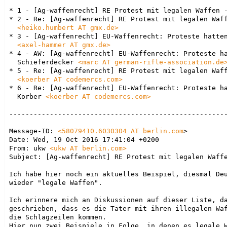
* 1 - [Ag-waffenrecht] RE Protest mit legalen Waffen 
* 2 - Re: [Ag-waffenrecht] RE Protest mit legalen Waff
<heiko.humbert AT gmx.de>
* 3 - [Ag-waffenrecht] EU-Waffenrecht: Proteste hatten
<axel-hammer AT gmx.de>
* 4 - AW: [Ag-waffenrecht] EU-Waffenrecht: Proteste ha
  Schieferdecker 
<marc AT german-rifle-association.de
* 5 - Re: [Ag-waffenrecht] RE Protest mit legalen Waff
<koerber AT codemercs.com>
* 6 - Re: [Ag-waffenrecht] EU-Waffenrecht: Proteste ha
  Körber 
<koerber AT codemercs.com>
------------------------------------------------------
Message-ID: 
<
58079410.6030304 AT berlin.com
>

Date: Wed, 19 Oct 2016 17:41:04 +0200

From: ukw 
<ukw AT berlin.com>
Subject: [Ag-waffenrecht] RE Protest mit legalen Waffe
Ich habe hier noch ein aktuelles Beispiel, diesmal Deu
wieder "legale Waffen".

Ich erinnere mich an Diskussionen auf dieser Liste, da
geschrieben, dass es die Täter mit ihren illegalen Waf
die Schlagzeilen kommen.

Hier nun zwei Beispiele in Folge, in denen es legale W