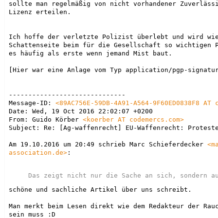
sollte man regelmäßig von nicht vorhandener Zuverlässi
Lizenz erteilen.

Ich hoffe der verletzte Polizist überlebt und wird wie
Schattenseite beim für die Gesellschaft so wichtigen P
es häufig als erste wenn jemand Mist baut.

[Hier war eine Anlage vom Typ application/pgp-signatur
------------------------------

Message-ID: 
<
89AC756E-59DB-4A91-A564-9F60ED0838F8 AT 
Date: Wed, 19 Oct 2016 22:02:07 +0200

From: Guido Körber 
<koerber AT codemercs.com>
Subject: Re: [Ag-waffenrecht] EU-Waffenrecht: Proteste
Am 19.10.2016 um 20:49 schrieb Marc Schieferdecker 
<m
association.de>
:

schöne und sachliche Artikel über uns schreibt.

Man merkt beim Lesen direkt wie dem Redakteur der Rauc
sein muss :D
