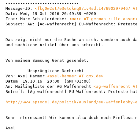
------------------------------

Message-ID: 
<
fkg0w2st7e3etqkmq871v4sd.1476902979467 A
Date: Wed, 19 Oct 2016 20:49:39 +0200

From: Marc Schieferdecker 
<marc AT german-rifle-assoc
Subject: AW: [Ag-waffenrecht] EU-Waffenrecht: Proteste
Das zeigt nicht nur die Sache an sich, sondern auch da
und sachliche Artikel über uns schreibt.

Von meinem Samsung Gerät gesendet.

-------- Ursprüngliche Nachricht --------

Von: Axel Hammer 
<axel-hammer AT gmx.de>
Datum: 19.10.16  20:00  (GMT+01:00)

An: Mailingliste der AG Waffenrecht 
<ag-waffenrecht A
Betreff: [Ag-waffenrecht] EU-Waffenrecht: Proteste hat
http://www.spiegel.de/politik/ausland/eu-waffenlobby-
Sehr interessant! Wir können also doch noch Einfluss n
Axel
