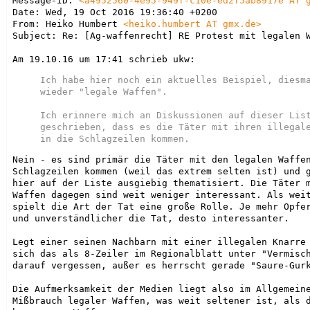
Message-ID: 
<
a4952560-4e95-949f-c10e-ed2f5ab8917e AT 
Date: Wed, 19 Oct 2016 19:36:40 +0200

From: Heiko Humbert 
<heiko.humbert AT gmx.de>
Subject: Re: [Ag-waffenrecht] RE Protest mit legalen W
Ich habe hier noch ein aktuelles Beispiel, diesma
wieder "legale Waffen".

Ich erinnere mich an Diskussionen auf dieser List
geschrieben, dass es die Täter mit ihren illegale
Nein - es sind primär die Täter mit den legalen Waffen
Schlagzeilen kommen (weil das extrem selten ist) und g
hier auf der Liste ausgiebig thematisiert. Die Täter m
Waffen dagegen sind weit weniger interessant. Als weit
spielt die Art der Tat eine große Rolle. Je mehr Opfer
und unverständlicher die Tat, desto interessanter.

Legt einer seinen Nachbarn mit einer illegalen Knarre 
sich das als 8-Zeiler im Regionalblatt unter "Vermisch
darauf vergessen, außer es herrscht gerade "Saure-Gurk
Die Aufmerksamkeit der Medien liegt also im Allgemeine
Mißbrauch legaler Waffen, was weit seltener ist, als d