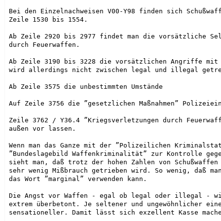
Bei den Einzelnachweisen V00-Y98 finden sich Schußwaff
Zeile 1530 bis 1554.

Ab Zeile 2920 bis 2977 findet man die vorsätzliche Sel
durch Feuerwaffen.

Ab Zeile 3190 bis 3228 die vorsätzlichen Angriffe mit 
wird allerdings nicht zwischen legal und illegal getre
Ab Zeile 3575 die unbestimmten Umstände

Auf Zeile 3756 die ”gesetzlichen Maßnahmen” Polizeiein
Zeile 3762 / Y36.4 ”Kriegsverletzungen durch Feuerwaff
außen vor lassen.

Wenn man das Ganze mit der ”Polizeilichen Kriminalstat
”Bundeslagebild Waffenkriminalität” zur Kontrolle gege
sieht man, daß trotz der hohen Zahlen von Schußwaffen 
sehr wenig Mißbrauch getrieben wird. So wenig, daß man
das Wort ”marginal” verwenden kann.

Die Angst vor Waffen - egal ob legal oder illegal - wi
extrem überbetont. Je seltener und ungewöhnlicher eine
sensationeller. Damit lässt sich exzellent Kasse mache