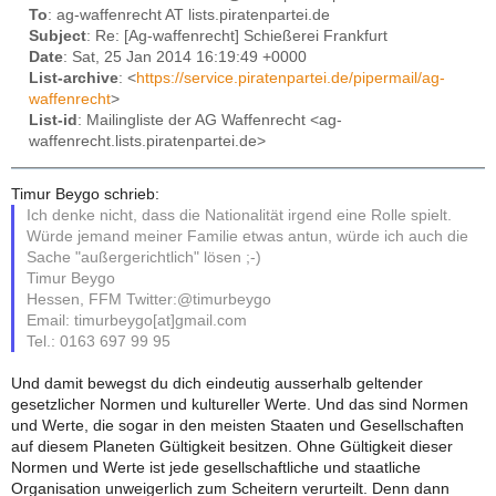
To
: ag-waffenrecht AT lists.piratenpartei.de
Subject
: Re: [Ag-waffenrecht] Schießerei Frankfurt
Date
: Sat, 25 Jan 2014 16:19:49 +0000
List-archive
: <
https://service.piratenpartei.de/pipermail/ag-
waffenrecht
>
List-id
: Mailingliste der AG Waffenrecht <ag-
waffenrecht.lists.piratenpartei.de>
Timur Beygo schrieb:
Ich denke nicht, dass die Nationalität irgend eine Rolle spielt.
Würde jemand meiner Familie etwas antun, würde ich auch die
Sache "außergerichtlich" lösen ;-)
Timur Beygo
Hessen, FFM Twitter:@timurbeygo
Email: timurbeygo[at]gmail.com
Tel.: 0163 697 99 95
Und damit bewegst du dich eindeutig ausserhalb geltender
gesetzlicher Normen und kultureller Werte. Und das sind Normen
und Werte, die sogar in den meisten Staaten und Gesellschaften
auf diesem Planeten Gültigkeit besitzen. Ohne Gültigkeit dieser
Normen und Werte ist jede gesellschaftliche und staatliche
Organisation unweigerlich zum Scheitern verurteilt. Denn dann