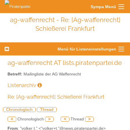
Sympa Menü
ag-waffenrecht - Re: [Ag-waffenrecht]
Schießerei Frankfurt
Menü für Listeneinstellungen
ag-waffenrecht AT lists.piratenpartei.de
Betreff:
Mailingliste der AG Waffenrecht
Listenarchiv
Re: [Ag-waffenrecht] Schießerei Frankfurt
Chronologisch
Thread
<
Chronologisch
>
<
Thread
>
From
: "volker t." <"volker+t."@news.piratenpartei.de>