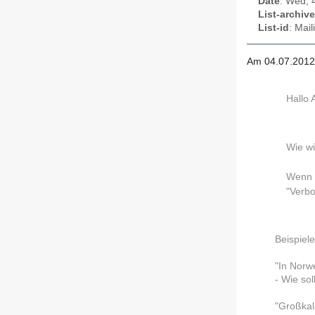
Date
: Wed, 
List-archive
List-id
: Mai
Am 04.07.2012
Hallo
Wie wi
Wenn W
"Verbo
Beispiel
"In Norw
- Wie so
"Großkal