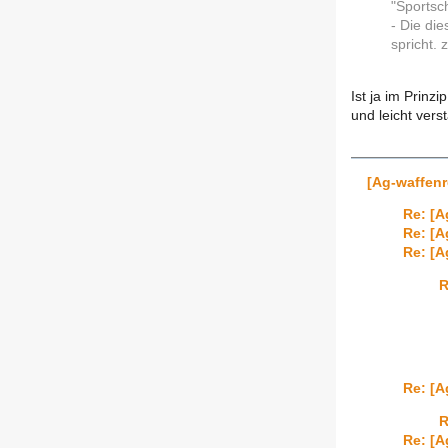
"Sportsc
- Die di
spricht. 
Ist ja im Prinz
und leicht vers
[Ag-waffen
Re: [
Re: [
Re: [
R
Re: [
R
Re: [