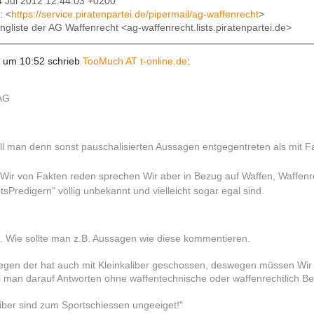
4 Jul 2012 12:44:03 +0200
: <
https://service.piratenpartei.de/pipermail/ag-waffenrecht
>
lingliste der AG Waffenrecht <ag-waffenrecht.lists.piratenpartei.de>
 um 10:52 schrieb
TooMuch AT t-online.de
:
 AG
ll man denn sonst pauschalisierten Aussagen entgegentreten als mit F
ir von Fakten reden sprechen Wir aber in Bezug auf Waffen, Waffenr
tsPredigern" völlig unbekannt und vielleicht sogar egal sind.
e. Wie sollte man z.B. Aussagen wie diese kommentieren.
egen der hat auch mit Kleinkaliber geschossen, deswegen müssen Wir i
ll man darauf Antworten ohne waffentechnische oder waffenrechtlich Beg
iber sind zum Sportschiessen ungeeiget!"