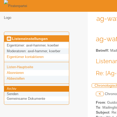
ag-waf
ag-waf
Listeneinstellungen
Eigentümer:
axel-hammer, koerber
Betreff:
Mail
Moderatoren:
axel-hammer, koerber
Eigentümer kontaktieren
Listena
Listen-Hauptseite
Re: [Ag
Abonnieren
Abbestellen
Chronologisc
Archiv
<
Chrono
Senden
Gemeinsame Dokumente
From
: Guid
To
: Mailingl
Subject
: Re