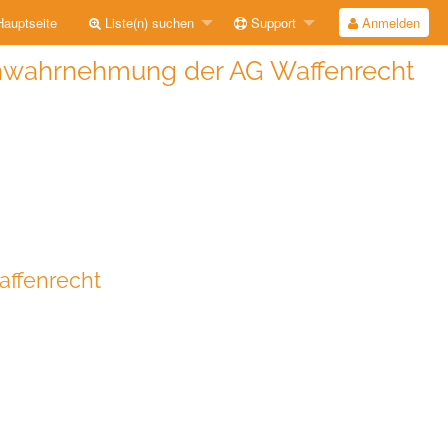
auptseite
Liste(n) suchen
Support
Anmelden
ßenwahrnehmung der AG Waffenrecht
ffenrecht