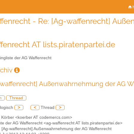
H
fenrecht - Re: [Ag-waffenrecht] Au
fenrecht AT lists.piratenpartei.de
ingliste der AG Waffenrecht
rchiv
-waffenrecht] Außenwahrnehmung der AG Wa
h
Thread
logisch
>
<
Thread
>
o Körber <koerber AT codemercs.com>
iste der AG Waffenrecht <ag-waffenrecht AT lists.piratenpartei.de>
: [Ag-waffenrecht] Außenwahrnehmung der AG Waffenrecht