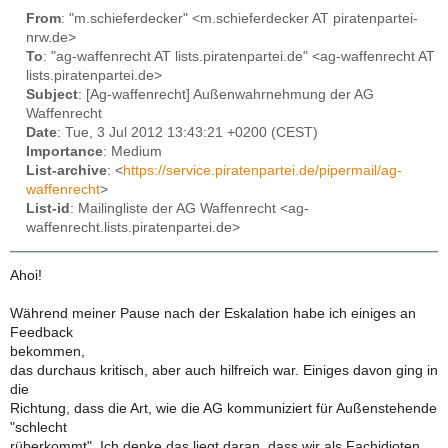
From
: "m.schieferdecker" <m.schieferdecker AT piratenpartei-
nrw.de>
To
: "ag-waffenrecht AT lists.piratenpartei.de" <ag-waffenrecht AT
lists.piratenpartei.de>
Subject
: [Ag-waffenrecht] Außenwahrnehmung der AG
Waffenrecht
Date
: Tue, 3 Jul 2012 13:43:21 +0200 (CEST)
Importance
: Medium
List-archive
: <
https://service.piratenpartei.de/pipermail/ag-
waffenrecht
>
List-id
: Mailingliste der AG Waffenrecht <ag-
waffenrecht.lists.piratenpartei.de>
Ahoi!
Während meiner Pause nach der Eskalation habe ich einiges an
Feedback
bekommen,
das durchaus kritisch, aber auch hilfreich war. Einiges davon ging in
die
Richtung, dass die Art, wie die AG kommuniziert für Außenstehende
"schlecht
rüberkommt". Ich denke das liegt daran, dass wir als Fachidioten