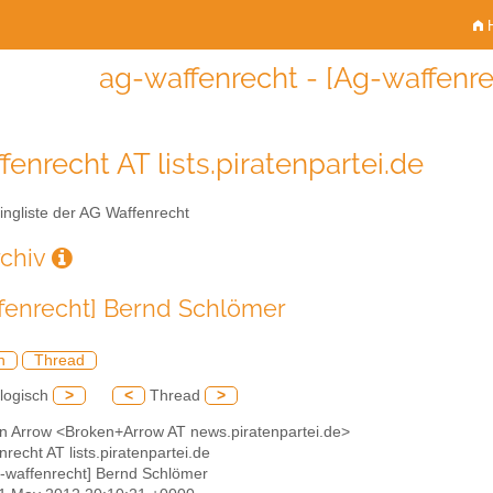
H
ag-waffenrecht - [Ag-waffenr
fenrecht AT lists.piratenpartei.de
ingliste der AG Waffenrecht
rchiv
fenrecht] Bernd Schlömer
h
Thread
logisch
>
<
Thread
>
en Arrow <Broken+Arrow AT news.piratenpartei.de>
nrecht AT lists.piratenpartei.de
g-waffenrecht] Bernd Schlömer