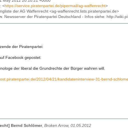
01 May 2012 20:10:21 +0000
: <
https://service.piratenpartei.de/pipermail/ag-waffenrecht
>
lingliste der AG Waffenrecht <ag-waffenrecht.lists.piratenpartei.de>
n
: Newsserver der Piratenpartei Deutschland - Infos siehe: http://wiki
zende der Piratenpartei:
auf Facebook gepostet:
nologe der liberal die Grundrechte der Bürger wahren will.
npost.piratenpartei.de/2012/04/21/kandidateninterview-31-bernd-schlo
echt] Bernd Schlömer
,
Broken Arrow, 01.05.2012