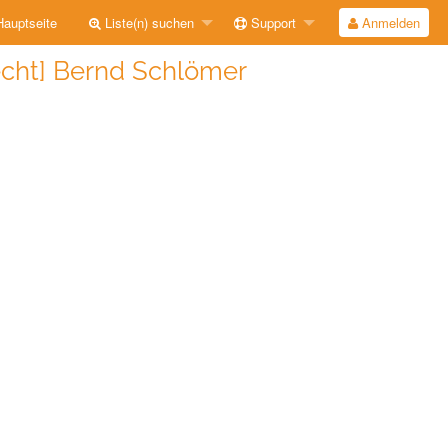
auptseite
Liste(n) suchen
Support
Anmelden
echt] Bernd Schlömer