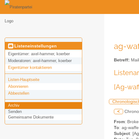
ag-waf
Listeneinstellungen
Eigentümer:
axel-hammer, koerber
Betreff:
Mail
Moderatoren:
axel-hammer, koerber
Eigentümer kontaktieren
Listena
Listen-Hauptseite
[Ag-waf
Abonnieren
Abbestellen
Chronologisc
Archiv
<
Chrono
Senden
Gemeinsame Dokumente
From
: Brok
To
: ag-waffe
Subject
: [A