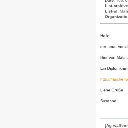
Date
: Tue, 
List-archive
List-id
: Mai
Organizatio
Hallo,
der neue Vorsit
Hier von Mats 
Ein Diplomkrimi
http://flasche
Liebe Grüße
Susanne
[Ag-waffenr