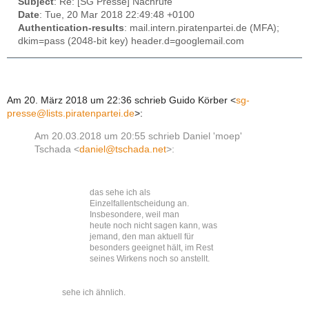
Subject
: Re: [SG Presse] Nachrufe
Date
: Tue, 20 Mar 2018 22:49:48 +0100
Authentication-results
: mail.intern.piratenpartei.de (MFA);
dkim=pass (2048-bit key) header.d=googlemail.com
Am 20. März 2018 um 22:36 schrieb Guido Körber
<
sg-
presse@lists.piratenpartei.de
>
:
Am 20.03.2018 um 20:55 schrieb Daniel 'moep'
Tschada <
daniel@tschada.net
>:
das sehe ich als
Einzelfallentscheidung an.
Insbesondere, weil man
heute noch nicht sagen kann, was
jemand, den man aktuell für
besonders geeignet hält, im Rest
seines Wirkens noch so anstellt.
sehe ich ähnlich.