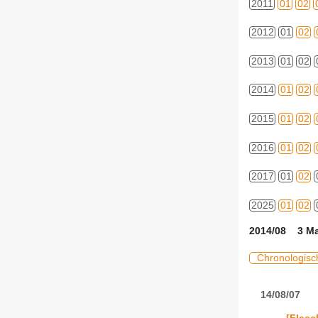
2011
01
02
2012
01
02
2013
01
02
2014
01
02
2015
01
02
2016
01
02
2017
01
02
2025
01
02
2014/08 3 Ma
Chronologisc
14/08/07