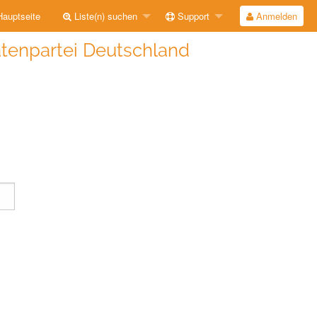
auptseite
Liste(n) suchen
Support
Anmelden
atenpartei Deutschland