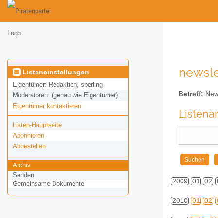
newslet
Listeneinstellungen
Eigentümer:
Redaktion, sperling
Betreff:
News
Moderatoren:
(genau wie Eigentümer)
Eigentümer kontaktieren
Listena
Listen-Hauptseite
Abonnieren
Abbestellen
Archiv
Senden
2009
01
02
Gemeinsame Dokumente
2010
01
02