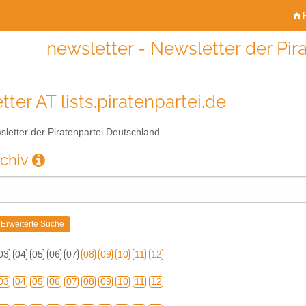
H
newsletter - Newsletter der Pir
ter AT lists.piratenpartei.de
letter der Piratenpartei Deutschland
rchiv
03
04
05
06
07
08
09
10
11
12
03
04
05
06
07
08
09
10
11
12