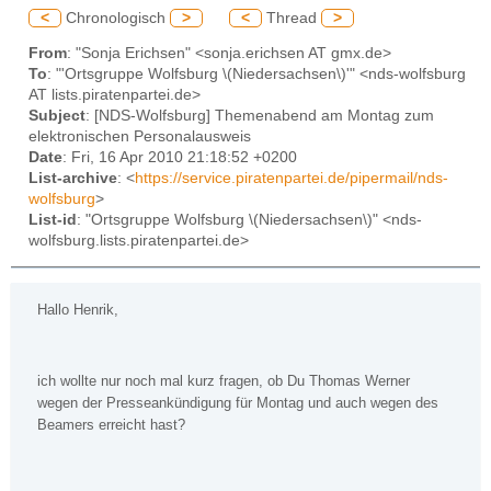
<
Chronologisch
>
<
Thread
>
From
: "Sonja Erichsen" <sonja.erichsen AT gmx.de>
To
: "'Ortsgruppe Wolfsburg \(Niedersachsen\)'" <nds-wolfsburg
AT lists.piratenpartei.de>
Subject
: [NDS-Wolfsburg] Themenabend am Montag zum
elektronischen Personalausweis
Date
: Fri, 16 Apr 2010 21:18:52 +0200
List-archive
: <
https://service.piratenpartei.de/pipermail/nds-
wolfsburg
>
List-id
: "Ortsgruppe Wolfsburg \(Niedersachsen\)" <nds-
wolfsburg.lists.piratenpartei.de>
Hallo Henrik,
ich wollte nur noch mal kurz fragen, ob Du Thomas Werner
wegen der Presseankündigung für Montag und auch wegen des
Beamers erreicht hast?